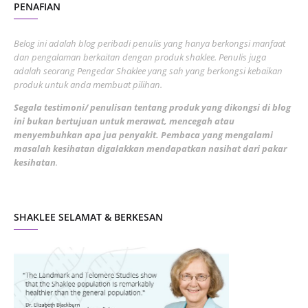
PENAFIAN
July 2022
3
June 2022
1
Belog ini adalah blog peribadi penulis yang hanya berkongsi manfaat
May 2022
dan pengalaman berkaitan dengan produk shaklee. Penulis juga
3
adalah seorang Pengedar Shaklee yang sah yang berkongsi kebaikan
March 2022
3
produk untuk anda membuat pilihan.
February 2022
5
Segala testimoni/ penulisan tentang produk yang dikongsi di blog
ini bukan bertujuan untuk merawat, mencegah atau
January 2022
1
menyembuhkan apa jua penyakit. Pembaca yang mengalami
masalah kesihatan digalakkan mendapatkan nasihat dari pakar
December 2021
3
kesihatan
.
November 2021
1
October 2021
5
SHAKLEE SELAMAT & BERKESAN
September 2021
10
August 2021
4
July 2021
22
June 2021
14