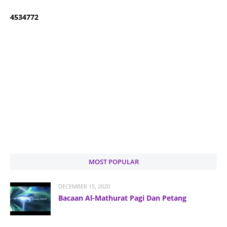
4
5
3
4
7
7
2
MOST POPULAR
DECEMBER 15, 2020
Bacaan Al-Mathurat Pagi Dan Petang