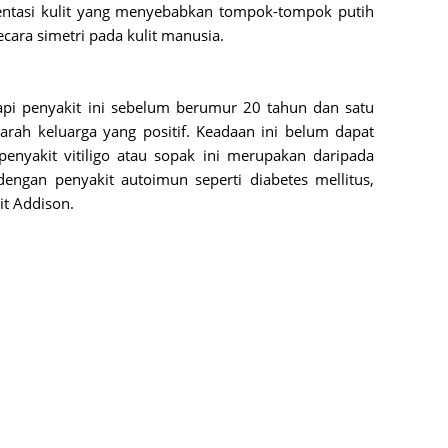
ntasi kulit yang menyebabkan tompok-tompok putih 
June 2
cara simetri pada kulit manusia.
Novemb
Octobe
api penyakit ini sebelum berumur 20 tahun dan satu 
August
arah keluarga yang positif. Keadaan ini belum dapat 
July 20
penyakit vitiligo atau sopak ini merupakan daripada 
 dengan penyakit autoimun seperti diabetes mellitus, 
June 2
it Addison.
May 20
March 
Februa
Januar
Decemb
Novemb
Octobe