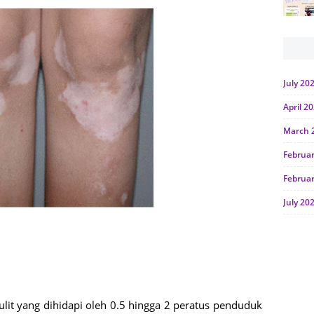
July 20
April 2
March 
Februa
Februa
July 20
June 2
Januar
Octobe
July 20
kulit yang dihidapi oleh 0.5 hingga 2 peratus penduduk 