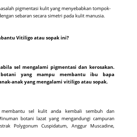
a masalah pigmentasi kulit yang menyebabkan tompok-
July 20
ngan sebaran secara simetri pada kulit manusia.

May 20
April 2
antu Vitiligo atau sopak ini?
March 
Februa
Januar
apabila sel mengalami pigmentasi dan kerosakan. 
Decemb
 botani yang mampu membantu ibu bapa 
nak-anak yang mengalami vitiligo atau sopak.
Novemb
Octobe
Septem
e membantu sel kulit anda kembali sembuh dan 
August
Minuman botani lazat yang mengandungi campuran 
July 20
strak Polygonum Cuspidatum, Anggur Muscadine, 
June 2