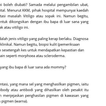
Septem
ni boleh diubati? Samada melalui pengambilan ubat, 
August
tal. Menurut KKM, pihak hospital mempunyai kaedah 
si masalah Vitiligo atau sopak ini. Namun begitu, 
July 20
tuk dikongsikan dengan ibu bapa di luar sana yang 
June 2
atau vitiligo ini.
May 20
dalah jenis vitiligo yang paling kerap berlaku. Diagnosa 
April 2
linikal. Namun begitu, biopsi kulit (pemeriksaan 
March 
m sesetengah kes untuk mendapatkan kepastian dan 
ain seperti morphoea atau scleroderma.

Februa
Januar
n yang ibu bapa di luar sana ada mommy? 

Decemb
Novemb
tasi, yang mana sel yang menghasilkan pigmen, iaitu 
ibody atau antibodi yang dihasilkan oleh pesakit itu 
Octobe
n menjejaskan penghasilan pigmen di kawasan yang 
Septem
a pigmen (warna).
August