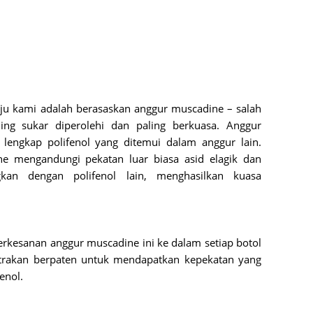
May 20
April 2
March 
Februa
aju kami adalah berasaskan anggur muscadine – salah 
Januar
ing sukar diperolehi dan paling berkuasa. Anggur 
Octobe
engkap polifenol yang ditemui dalam anggur lain. 
ne mengandungi pekatan luar biasa asid elagik dan 
Septem
gkan dengan polifenol lain, menghasilkan kuasa 
August
July 20
June 2
rkesanan anggur muscadine ini ke dalam setiap botol 
May 20
trakan berpaten untuk mendapatkan kepekatan yang 
enol.
April 2
March 