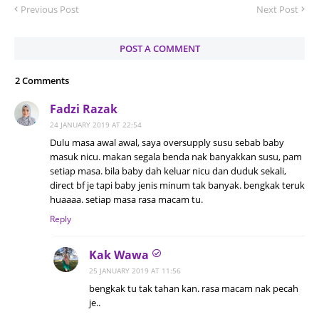
Previous Post
Next Post
POST A COMMENT
2 Comments
Fadzi Razak
24 JANUARY 2019 AT 22:54
Dulu masa awal awal, saya oversupply susu sebab baby
masuk nicu. makan segala benda nak banyakkan susu, pam
setiap masa. bila baby dah keluar nicu dan duduk sekali,
direct bf je tapi baby jenis minum tak banyak. bengkak teruk
huaaaa. setiap masa rasa macam tu.
Reply
Kak Wawa
25 JANUARY 2019 AT 11:56
bengkak tu tak tahan kan. rasa macam nak pecah
je..