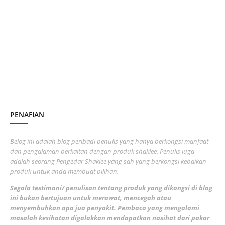
October 2023
2
July 2023
7
June 2023
1
November 2022
1
October 2022
4
August 2022
2
PENAFIAN
July 2022
3
June 2022
1
Belog ini adalah blog peribadi penulis yang hanya berkongsi manfaat
May 2022
dan pengalaman berkaitan dengan produk shaklee. Penulis juga
3
adalah seorang Pengedar Shaklee yang sah yang berkongsi kebaikan
March 2022
3
produk untuk anda membuat pilihan.
February 2022
5
Segala testimoni/ penulisan tentang produk yang dikongsi di blog
ini bukan bertujuan untuk merawat, mencegah atau
January 2022
1
menyembuhkan apa jua penyakit. Pembaca yang mengalami
masalah kesihatan digalakkan mendapatkan nasihat dari pakar
December 2021
3