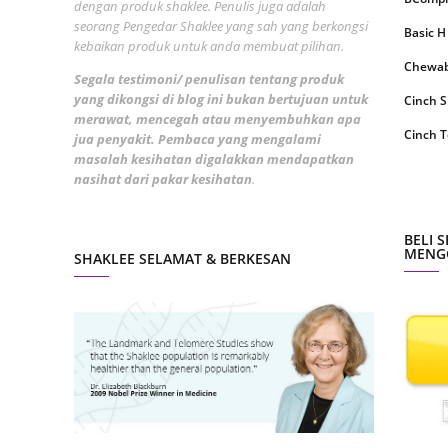
dengan produk shaklee. Penulis juga adalah
August
seorang Pengedar Shaklee yang sah yang berkongsi
Basic H
kebaikan produk untuk anda membuat pilihan.
July 20
Chewabl
Segala testimoni/ penulisan tentang produk
May 20
yang dikongsi di blog ini bukan bertujuan untuk
Cinch 
merawat, mencegah atau menyembuhkan apa
April 2
Cinch T
jua penyakit. Pembaca yang mengalami
March 
masalah kesihatan digalakkan mendapatkan
Collage
nasihat dari pakar kesihatan
.
Februa
CoqTrol
Januar
DTX Co
BELI 
MENGG
Decemb
SHAKLEE SELAMAT & BERKESAN
Detoks
Novemb
ESP Sh
Octobe
Energiz
Septem
Fresh L
August
GLA Co
July 20
Garlic 