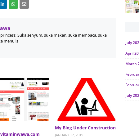
Wawa
princess, Suka senyum, suka makan, suka membaca, suka
ka menulis
July 20
April 2
March 
Februa
Februa
July 20
June 2
Januar
Octobe
My Blog Under Construction
vitaminwawa.com
JANUARY 17, 2019
July 20