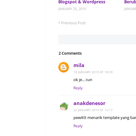
Blogspot & Wordpress
Beru
JANUARY 25, 2019
JANUAR
Previous Post
2 Comments
mila
18 JANUARY 2019 AT 18:39
ok je... cun
Reply
anakdenesor
22 JANUARY 2019 AT 12:17
pewittt menarik template yang bar
Reply