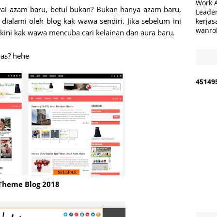
Work 
yai azam baru, betul bukan? Bukan hanya azam baru,
Leader
dialami oleh blog kak wawa sendiri. Jika sebelum ini
kerjas
wanro
 kini kak wawa mencuba cari kelainan dan aura baru.
pas? hehe
4
5
1
4
9
Theme Blog 2018