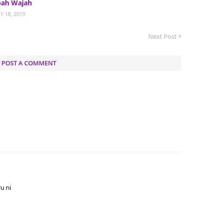
bah Wajah
Y 18, 2019
June 2
Novemb
Next Post
Octobe
POST A COMMENT
August
July 20
June 2
May 20
March 
Februa
Januar
Decemb
u ni
Novemb
Octobe