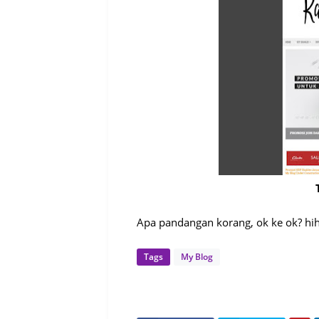
Apa pandangan korang, ok ke ok? hih
Tags
My Blog