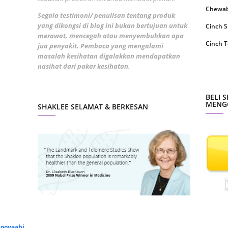
August
Chewabl
Segala testimoni/ penulisan tentang produk
yang dikongsi di blog ini bukan bertujuan untuk
July 20
Cinch 
merawat, mencegah atau menyembuhkan apa
May 20
Cinch T
jua penyakit. Pembaca yang mengalami
masalah kesihatan digalakkan mendapatkan
April 2
Collage
nasihat dari pakar kesihatan
.
March 
CoqTrol
Februa
DTX Co
BELI 
MENGG
SHAKLEE SELAMAT & BERKESAN
Januar
Detoks
Decemb
ESP Sh
Novemb
Energiz
Octobe
Fresh L
Septem
GLA Co
August
Garlic 
July 20
Get Cle
ooyaabi