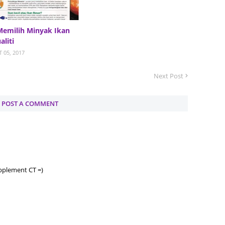
June 2
Memilih Minyak Ikan
Novemb
aliti
Octobe
 05, 2017
August
Next Post
July 20
June 2
POST A COMMENT
May 20
March 
Februa
Januar
pplement CT =)
Decemb
Novemb
Octobe