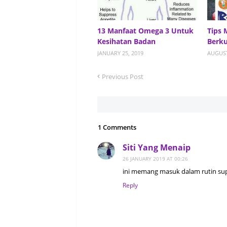
13 Manfaat Omega 3 Untuk
Tips 
Kesihatan Badan
Berku
JANUARY 25, 2019
AUGUST
Previous Post
1 Comments
Siti Yang Menaip
26 JANUARY 2019 AT 00:26
ini memang masuk dalam rutin su
Reply