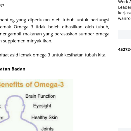
Work 
-3?
Leader
kerjas
wanro
penting yang diperlukan oleh tubuh untuk berfungsi
lemak Omega 3 tidak boleh dihasilkan oleh tubuh,
u mengambil makanan yang berasaskan sumber omega
an supplemen minyak ikan.
4
5
2
7
2
faat asid lemak omega 3 untuk kesihatan tubuh kita.
hatan Badan