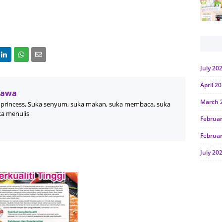
July 20
April 2
Wawa
March 
princess, Suka senyum, suka makan, suka membaca, suka
ka menulis
Februa
Februa
July 20
June 2
Januar
Octobe
July 20