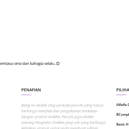
Septem
August
July 20
June 2
May 20
April 2
tiasa ceria dan bahagia selalu..😊
March 
Februa
Januar
PENAFIAN
PILIH
Decemb
Novemb
Alfalfa
Belog ini adalah blog peribadi penulis yang hanya
berkongsi manfaat dan pengalaman berkaitan
Octobe
BCompl
dengan produk shaklee. Penulis juga adalah
seorang Pengedar Shaklee yang sah yang berkongsi
Septem
Basic H
kebaikan produk untuk anda membuat pilihan.