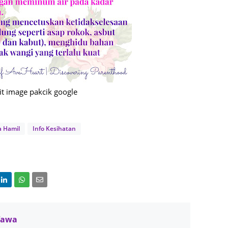
June 2
Novemb
Octobe
August
July 20
it image pakcik google
June 2
May 20
a Hamil
Info Kesihatan
March 
Februa
Januar
Decemb
Novemb
Wawa
Octobe