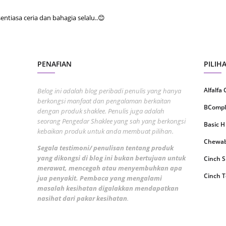
June 2
tiasa ceria dan bahagia selalu..😊
May 20
April 2
March 
PENAFIAN
PILIH
Februa
Alfalfa
Belog ini adalah blog peribadi penulis yang hanya
Januar
berkongsi manfaat dan pengalaman berkaitan
BCompl
Octobe
dengan produk shaklee. Penulis juga adalah
seorang Pengedar Shaklee yang sah yang berkongsi
Basic H
Septem
kebaikan produk untuk anda membuat pilihan.
Chewabl
August
Segala testimoni/ penulisan tentang produk
yang dikongsi di blog ini bukan bertujuan untuk
Cinch 
July 20
merawat, mencegah atau menyembuhkan apa
Cinch T
June 2
jua penyakit. Pembaca yang mengalami
masalah kesihatan digalakkan mendapatkan
Collage
May 20
nasihat dari pakar kesihatan
.
CoqTrol
April 2