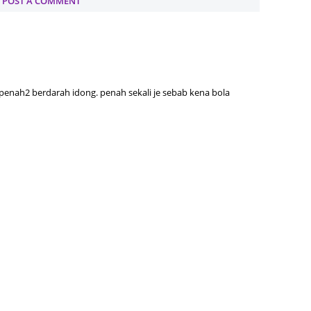
POST A COMMENT
August
July 20
May 20
April 2
penah2 berdarah idong. penah sekali je sebab kena bola
March 
Februa
Januar
Decemb
Novemb
Octobe
Septem
August
July 20