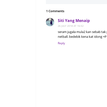
1 Comments
Siti Yang Menaip
26 JULY 2018 AT 16:52
seram jugala mula2 kan sebab tak 
netball. bedebik kena kat idong =P
Reply