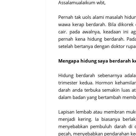
Assalamualaikum wbt,
Pernah tak uols alami masalah hidu
wawa kerap berdarah. Bila dikorek 
cair. pada awalnya, keadaan in
pernah kena hidung berdarah. Pad
setelah bertanya dengan doktor rupa
Mengapa hidung saya berdarah ke
Hidung berdarah sebenarnya adal
trimester kedua. Hormon kehamila
darah anda terbuka semakin luas 
dalam badan yang bertambah member
Lapisan lembab atau membran muku
menjadi kering. Ia biasanya berla
menyebabkan pembuluh darah di d
pecah, menyebabkan pendarahan kec