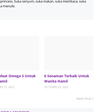
princess, Suka senyum, suka makan, suka membaca, suka
ka menulis
Septem
August
July 20
June 2
May 20
April 2
March 
Februa
Januar
nfaat Omega 3 Untuk
6 Senaman Terbaik Untuk
amil
Wanita Hamil
Decemb
R 27, 2022
OCTOBER 23, 2022
Novemb
Next Post
Octobe
Septem