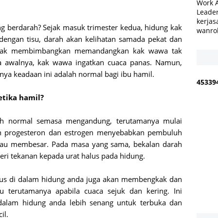
Work 
Leader
kerjas
ng berdarah? Sejak masuk trimester kedua, hidung kak
wanro
dengan tisu, darah akan kelihatan samada pekat dan
i agak membimbangkan memandangkan kak wawa tak
a awalnya, kak wawa ingatkan cuaca panas. Namun,
nya keadaan ini adalah normal bagi ibu hamil.
4
5
3
3
9
tika hamil?
ah normal semasa mengandung, terutamanya mulai
n progesteron dan estrogen menyebabkan pembuluh
atau membesar. Pada masa yang sama, bekalan darah
i tekanan kepada urat halus pada hidung.
s di dalam hidung anda juga akan membengkak dan
ku terutamanya apabila cuaca sejuk dan kering. Ini
alam hidung anda lebih senang untuk terbuka dan
il.