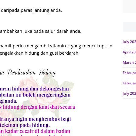
daripada paras jantung anda.
nambahkan luka pada salur darah anda.
July 20
 hamil perlu mengambil vitamin c yang mencukupi. Ini
April 2
ngelakkan hidung dan gusi berdarah.
March 
Februa
Februa
July 20
June 2
Januar
Octobe
July 20