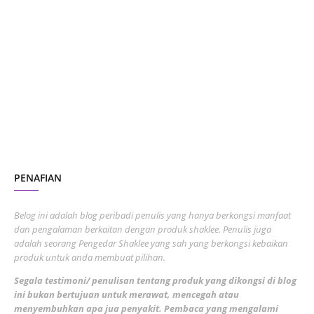
January 2024
5
October 2023
2
July 2023
7
June 2023
1
November 2022
1
October 2022
4
August 2022
2
PENAFIAN
July 2022
3
June 2022
1
Belog ini adalah blog peribadi penulis yang hanya berkongsi manfaat
May 2022
dan pengalaman berkaitan dengan produk shaklee. Penulis juga
3
adalah seorang Pengedar Shaklee yang sah yang berkongsi kebaikan
March 2022
3
produk untuk anda membuat pilihan.
February 2022
5
Segala testimoni/ penulisan tentang produk yang dikongsi di blog
ini bukan bertujuan untuk merawat, mencegah atau
January 2022
1
menyembuhkan apa jua penyakit. Pembaca yang mengalami