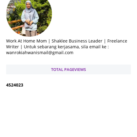
Work At Home Mom | Shaklee Business Leader | Freelance
Writer | Untuk sebarang kerjasama, sila email ke :
wanrokiahwanismail@gmail.com
TOTAL PAGEVIEWS
4
5
2
4
0
2
3