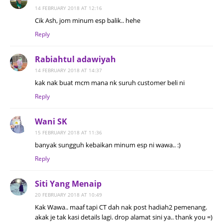
14 FEBRUARY 2018 AT 12:16
Cik Ash, jom minum esp balik.. hehe
Reply
Rabiahtul adawiyah
14 FEBRUARY 2018 AT 14:37
kak nak buat mcm mana nk suruh customer beli ni
Reply
Wani SK
15 FEBRUARY 2018 AT 11:36
banyak sungguh kebaikan minum esp ni wawa.. :)
Reply
Siti Yang Menaip
20 FEBRUARY 2018 AT 10:49
Kak Wawa.. maaf tapi CT dah nak post hadiah2 pemenang.
akak je tak kasi details lagi. drop alamat sini ya.. thank you =)