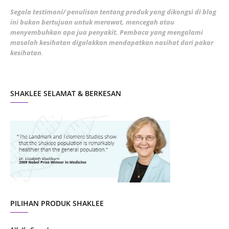
February 2022
5
Segala testimoni/ penulisan tentang produk yang dikongsi di blog
ini bukan bertujuan untuk merawat, mencegah atau
January 2022
1
menyembuhkan apa jua penyakit. Pembaca yang mengalami
masalah kesihatan digalakkan mendapatkan nasihat dari pakar
December 2021
3
kesihatan
.
November 2021
1
October 2021
5
SHAKLEE SELAMAT & BERKESAN
September 2021
10
August 2021
4
July 2021
22
June 2021
14
May 2021
1
April 2021
2
March 2021
5
PILIHAN PRODUK SHAKLEE
February 2021
4