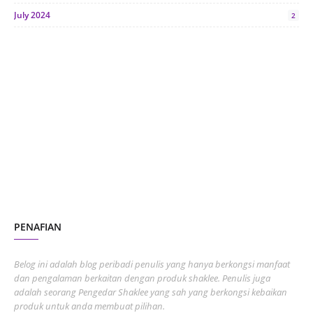
July 2024
2
June 2024
1
January 2024
5
October 2023
2
July 2023
7
June 2023
1
November 2022
1
October 2022
4
August 2022
2
PENAFIAN
July 2022
3
June 2022
1
Belog ini adalah blog peribadi penulis yang hanya berkongsi manfaat
May 2022
dan pengalaman berkaitan dengan produk shaklee. Penulis juga
3
adalah seorang Pengedar Shaklee yang sah yang berkongsi kebaikan
March 2022
3
produk untuk anda membuat pilihan.