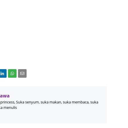
Septem
August
July 20
June 2
May 20
April 2
March 
Februa
Januar
Decemb
Wawa
Novemb
princess, Suka senyum, suka makan, suka membaca, suka
ka menulis
Octobe
Septem
August