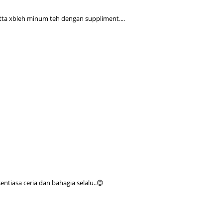
May 20
ietta xbleh minum teh dengan suppliment....
April 2
March 
Februa
Januar
Octobe
Septem
August
July 20
June 2
tiasa ceria dan bahagia selalu..😊
May 20
April 2
March 