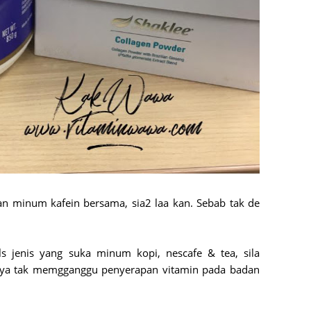
June 2
Novemb
Octobe
August
July 20
June 2
May 20
March 
Februa
an minum kafein bersama, sia2 laa kan. Sebab tak de
Januar
Decemb
s jenis yang suka minum kopi, nescafe & tea, sila
Novemb
aya tak memgganggu penyerapan vitamin pada badan
Octobe