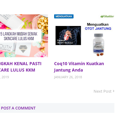
July 20
May 20
April 2
March 
Februa
Januar
NGKAH KENAL PASTI
Coq10 Vitamin Kuatkan
CARE LULUS KKM
Jantung Anda
Decemb
, 2019
JANUARY 26, 2018
Novemb
Next Post
Octobe
Septem
POST A COMMENT
August
July 20
June 2