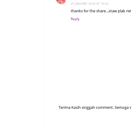
25 JANUARY 2018 AT 10:33
thanks for the share...xtaw plak r
Reply
Terima Kasih singgah comment. Semoga sen