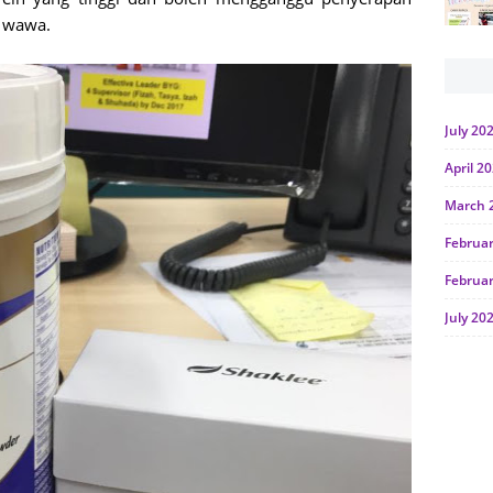
k wawa.
July 20
April 2
March 
Februa
Februa
July 20
June 2
Januar
Octobe
July 20