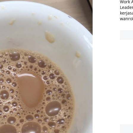
Work 
Leader
kerjas
wanro