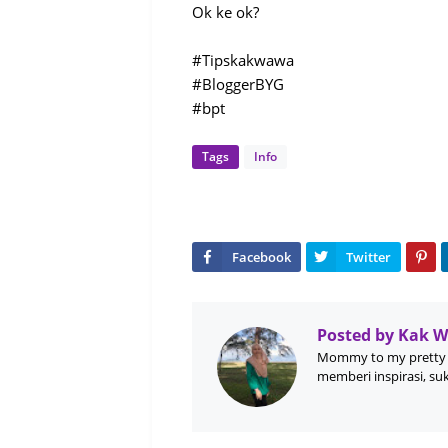
Ok ke ok?
#Tipskakwawa
#BloggerBYG
#bpt
Tags
Info
Posted by
Kak 
Mommy to my pretty 
memberi inspirasi, su