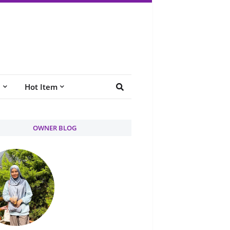
e
Hot Item
OWNER BLOG