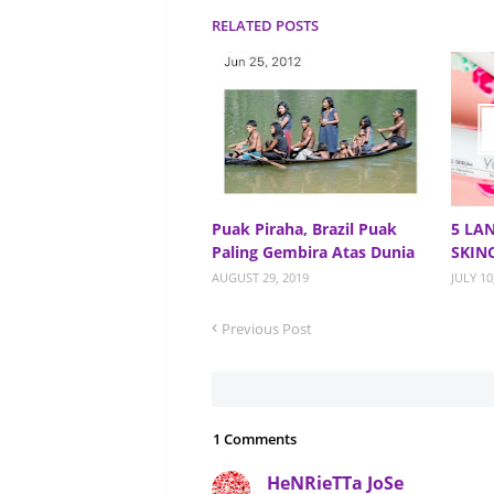
RELATED POSTS
Puak Piraha, Brazil Puak
5 LA
Paling Gembira Atas Dunia
SKIN
AUGUST 29, 2019
JULY 10
Previous Post
1 Comments
HeNRieTTa JoSe