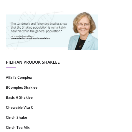
August 2021
4
July 2021
22
June 2021
14
May 2021
1
April 2021
2
March 2021
5
PILIHAN PRODUK SHAKLEE
February 2021
4
Alfalfa Complex
January 2021
4
BComplex Shaklee
December 2020
13
Basic H Shaklee
November 2020
8
Chewable Vita C
October 2020
16
Cinch Shake
September 2020
9
Cinch Tea Mix
August 2020
6