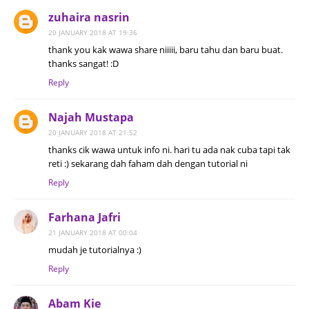
zuhaira nasrin
20 JANUARY 2018 AT 19:36
thank you kak wawa share niiiii, baru tahu dan baru buat.
thanks sangat! :D
Reply
Najah Mustapa
20 JANUARY 2018 AT 21:52
thanks cik wawa untuk info ni. hari tu ada nak cuba tapi tak
reti :) sekarang dah faham dah dengan tutorial ni
Reply
Farhana Jafri
21 JANUARY 2018 AT 00:04
mudah je tutorialnya :)
Reply
Abam Kie