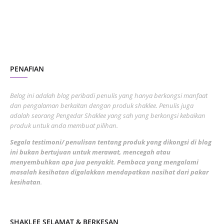
June 2023
1
November 2022
1
October 2022
4
August 2022
2
PENAFIAN
July 2022
3
June 2022
1
Belog ini adalah blog peribadi penulis yang hanya berkongsi manfaat
May 2022
dan pengalaman berkaitan dengan produk shaklee. Penulis juga
3
adalah seorang Pengedar Shaklee yang sah yang berkongsi kebaikan
March 2022
3
produk untuk anda membuat pilihan.
February 2022
5
Segala testimoni/ penulisan tentang produk yang dikongsi di blog
ini bukan bertujuan untuk merawat, mencegah atau
January 2022
1
menyembuhkan apa jua penyakit. Pembaca yang mengalami
masalah kesihatan digalakkan mendapatkan nasihat dari pakar
December 2021
3
kesihatan
.
November 2021
1
October 2021
5
SHAKLEE SELAMAT & BERKESAN
September 2021
10