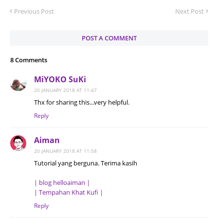
Previous Post
Next Post
POST A COMMENT
8 Comments
MiYOKO SuKi
20 JANUARY 2018 AT 11:47
Thx for sharing this...very helpful.
Reply
Aiman
20 JANUARY 2018 AT 11:58
Tutorial yang berguna. Terima kasih
| blog helloaiman |
| Tempahan Khat Kufi |
Reply