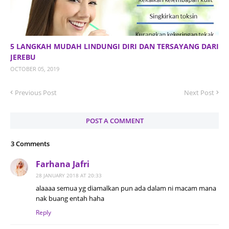
5 LANGKAH MUDAH LINDUNGI DIRI DAN TERSAYANG DARI
JEREBU
OCTOBER 05, 2019
Previous Post
Next Post
POST A COMMENT
3 Comments
Farhana Jafri
28 JANUARY 2018 AT 20:33
alaaaa semua yg diamalkan pun ada dalam ni macam mana
nak buang entah haha
Reply