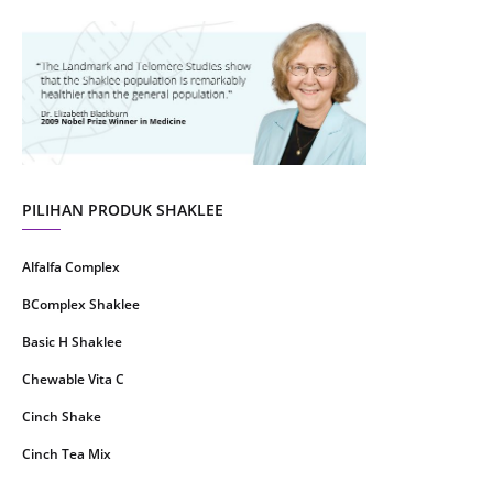
August 2021
4
July 2021
22
June 2021
14
May 2021
1
April 2021
2
March 2021
5
PILIHAN PRODUK SHAKLEE
February 2021
4
Alfalfa Complex
January 2021
4
BComplex Shaklee
December 2020
13
Basic H Shaklee
November 2020
8
Chewable Vita C
October 2020
16
Cinch Shake
September 2020
9
Cinch Tea Mix
August 2020
6
Collagen Plus Powder