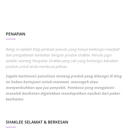
November 2022
1
October 2022
4
August 2022
2
PENAFIAN
July 2022
3
June 2022
1
Belog ini adalah blog peribadi penulis yang hanya berkongsi manfaat
May 2022
dan pengalaman berkaitan dengan produk shaklee. Penulis juga
3
adalah seorang Pengedar Shaklee yang sah yang berkongsi kebaikan
March 2022
3
produk untuk anda membuat pilihan.
February 2022
5
Segala testimoni/ penulisan tentang produk yang dikongsi di blog
ini bukan bertujuan untuk merawat, mencegah atau
January 2022
1
menyembuhkan apa jua penyakit. Pembaca yang mengalami
masalah kesihatan digalakkan mendapatkan nasihat dari pakar
December 2021
3
kesihatan
.
November 2021
1
October 2021
5
SHAKLEE SELAMAT & BERKESAN
September 2021
10