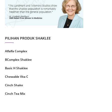
July 2021
22
June 2021
14
May 2021
1
April 2021
2
March 2021
5
PILIHAN PRODUK SHAKLEE
February 2021
4
Alfalfa Complex
January 2021
4
BComplex Shaklee
December 2020
13
Basic H Shaklee
November 2020
8
Chewable Vita C
October 2020
16
Cinch Shake
September 2020
9
Cinch Tea Mix
August 2020
6
Collagen Plus Powder
July 2020
8
CoqTrol Plus