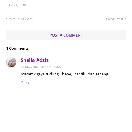
JULY 23, 2019
Previous Post
Next Post
POST A COMMENT
1 Comments
Sheila Adziz
14 DECEMBER 2017 AT 16:32
macam2 gaya tudung... hehe,,, cantik.. dan senang
Reply