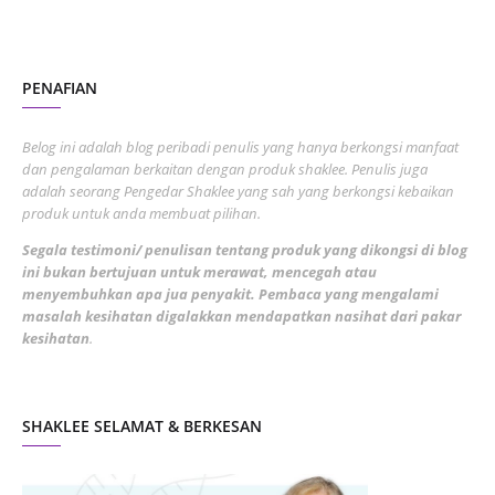
October 2022
4
August 2022
2
PENAFIAN
July 2022
3
June 2022
1
Belog ini adalah blog peribadi penulis yang hanya berkongsi manfaat
May 2022
dan pengalaman berkaitan dengan produk shaklee. Penulis juga
3
adalah seorang Pengedar Shaklee yang sah yang berkongsi kebaikan
March 2022
3
produk untuk anda membuat pilihan.
February 2022
5
Segala testimoni/ penulisan tentang produk yang dikongsi di blog
ini bukan bertujuan untuk merawat, mencegah atau
January 2022
1
menyembuhkan apa jua penyakit. Pembaca yang mengalami
masalah kesihatan digalakkan mendapatkan nasihat dari pakar
December 2021
3
kesihatan
.
November 2021
1
October 2021
5
SHAKLEE SELAMAT & BERKESAN
September 2021
10
August 2021
4