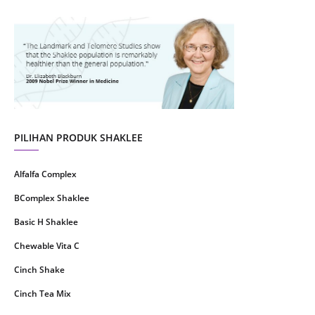
August 2021
4
July 2021
22
June 2021
14
May 2021
1
April 2021
2
March 2021
5
PILIHAN PRODUK SHAKLEE
February 2021
4
Alfalfa Complex
January 2021
4
BComplex Shaklee
December 2020
13
Basic H Shaklee
November 2020
8
Chewable Vita C
October 2020
16
Cinch Shake
September 2020
9
Cinch Tea Mix
August 2020
6