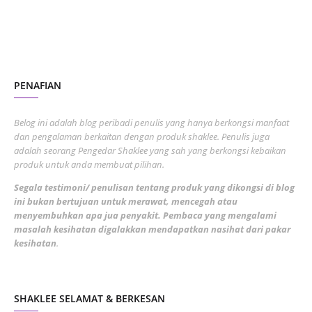
November 2022
1
October 2022
4
August 2022
2
PENAFIAN
July 2022
3
June 2022
1
Belog ini adalah blog peribadi penulis yang hanya berkongsi manfaat
May 2022
dan pengalaman berkaitan dengan produk shaklee. Penulis juga
3
adalah seorang Pengedar Shaklee yang sah yang berkongsi kebaikan
March 2022
3
produk untuk anda membuat pilihan.
February 2022
5
Segala testimoni/ penulisan tentang produk yang dikongsi di blog
ini bukan bertujuan untuk merawat, mencegah atau
January 2022
1
menyembuhkan apa jua penyakit. Pembaca yang mengalami
masalah kesihatan digalakkan mendapatkan nasihat dari pakar
December 2021
3
kesihatan
.
November 2021
1
October 2021
5
SHAKLEE SELAMAT & BERKESAN
September 2021
10