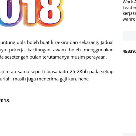
Work 
Leader
kerjas
wanro
ntung uols boleh buat kira-kira dari sekarang. Jadual
paya pekerja kakitangan awam boleh menggunakan
4
5
3
3
9
pada sesetengah bulan terutamanya musim perayaan.
i tetap sama seperti biasa iaitu 25-28hb pada setiap
urlah, masih juga menerima gaji kan. hehe
018.