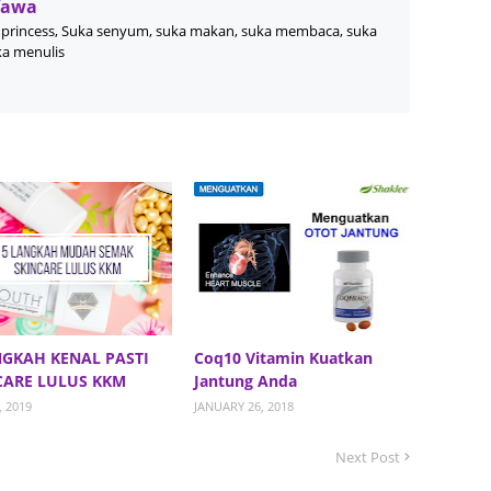
Wawa
princess, Suka senyum, suka makan, suka membaca, suka
June 2
ka menulis
Novemb
Octobe
August
July 20
June 2
May 20
March 
Februa
NGKAH KENAL PASTI
Coq10 Vitamin Kuatkan
Januar
CARE LULUS KKM
Jantung Anda
Decemb
, 2019
JANUARY 26, 2018
Novemb
Next Post
Octobe