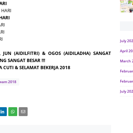
HARI
 HARI
 HARI
ARI
RI
RI
July 20
April 2
 JUN (AIDILFITRI) & OGOS (AIDILADHA) SANGAT
NG SANGAT BESAR !!!
March 
 CUTI & SELAMAT BEKERJA 2018
Februa
Februa
Awam 2018
July 20
June 2
Januar
Octobe
July 20