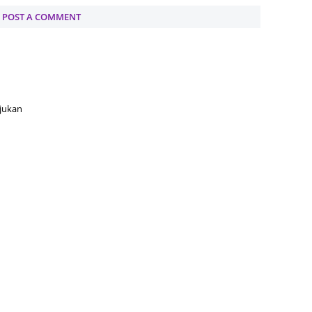
POST A COMMENT
Septem
August
July 20
June 2
ujukan
May 20
April 2
March 
Februa
Januar
Decemb
Novemb
Octobe
Septem