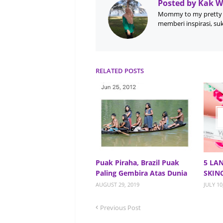
Posted by
Kak 
Mommy to my pretty 
memberi inspirasi, su
RELATED POSTS
Puak Piraha, Brazil Puak
5 LA
Paling Gembira Atas Dunia
SKIN
AUGUST 29, 2019
JULY 10
Previous Post