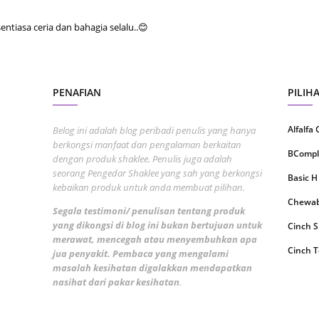
August
tiasa ceria dan bahagia selalu..😊
July 20
May 20
April 2
PENAFIAN
PILIH
March 
Alfalfa
Belog ini adalah blog peribadi penulis yang hanya
Februa
berkongsi manfaat dan pengalaman berkaitan
BCompl
Januar
dengan produk shaklee. Penulis juga adalah
seorang Pengedar Shaklee yang sah yang berkongsi
Basic H
Decemb
kebaikan produk untuk anda membuat pilihan.
Chewabl
Novemb
Segala testimoni/ penulisan tentang produk
yang dikongsi di blog ini bukan bertujuan untuk
Cinch 
Octobe
merawat, mencegah atau menyembuhkan apa
Cinch T
jua penyakit. Pembaca yang mengalami
Septem
masalah kesihatan digalakkan mendapatkan
Collage
August
nasihat dari pakar kesihatan
.
CoqTrol
July 20