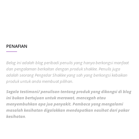
June 2023
1
November 2022
1
October 2022
4
August 2022
2
PENAFIAN
July 2022
3
June 2022
1
Belog ini adalah blog peribadi penulis yang hanya berkongsi manfaat
May 2022
dan pengalaman berkaitan dengan produk shaklee. Penulis juga
3
adalah seorang Pengedar Shaklee yang sah yang berkongsi kebaikan
March 2022
3
produk untuk anda membuat pilihan.
February 2022
5
Segala testimoni/ penulisan tentang produk yang dikongsi di blog
ini bukan bertujuan untuk merawat, mencegah atau
January 2022
1
menyembuhkan apa jua penyakit. Pembaca yang mengalami
masalah kesihatan digalakkan mendapatkan nasihat dari pakar
December 2021
3
kesihatan
.
November 2021
1
October 2021
5