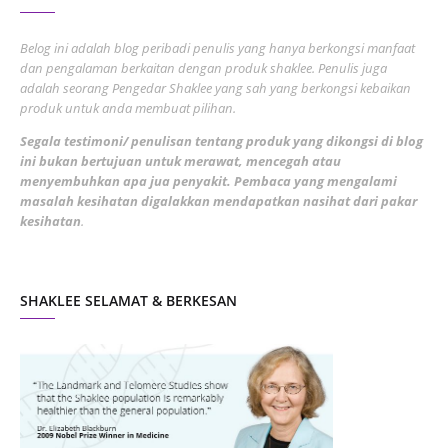
June 2022
1
Belog ini adalah blog peribadi penulis yang hanya berkongsi manfaat
May 2022
dan pengalaman berkaitan dengan produk shaklee. Penulis juga
3
adalah seorang Pengedar Shaklee yang sah yang berkongsi kebaikan
March 2022
3
produk untuk anda membuat pilihan.
February 2022
5
Segala testimoni/ penulisan tentang produk yang dikongsi di blog
ini bukan bertujuan untuk merawat, mencegah atau
January 2022
1
menyembuhkan apa jua penyakit. Pembaca yang mengalami
masalah kesihatan digalakkan mendapatkan nasihat dari pakar
December 2021
3
kesihatan
.
November 2021
1
October 2021
5
SHAKLEE SELAMAT & BERKESAN
September 2021
10
August 2021
4
July 2021
22
June 2021
14
May 2021
1