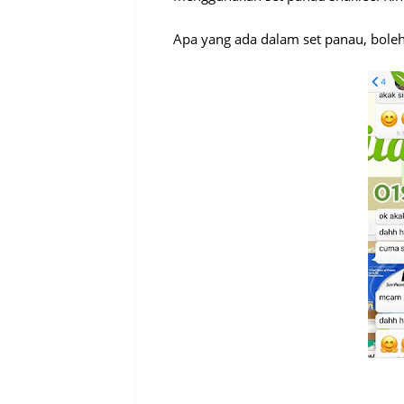
Apa yang ada dalam set panau, boleh