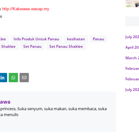
u
http://Kakwawa.wasap.my
ai
July 20
klee
Info Produk Untuk Panau
kesihatan
Panau
x Shaklee
Set Panau
Set Panau Shaklee
April 2
March 
Februa
Februa
July 20
June 2
Wawa
princess, Suka senyum, suka makan, suka membaca, suka
Januar
ka menulis
Octobe
July 20