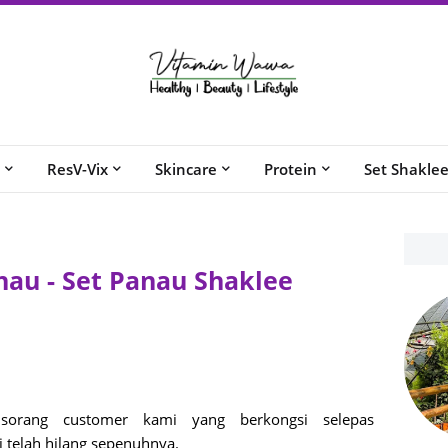
ResV-Vix
Skincare
Protein
Set Shakle
nau - Set Panau Shaklee
h sorang customer kami yang berkongsi selepas
i telah hilang sepenuhnya.