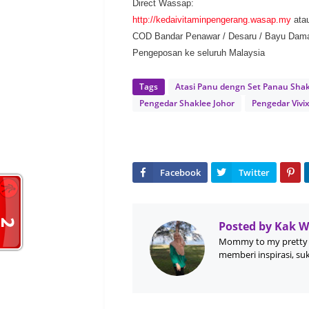
Direct Wassap:
http://kedaivitaminpengerang.wasap.my
ata
COD Bandar Penawar / Desaru / Bayu Dam
Pengeposan ke seluruh Malaysia
Tags
Atasi Panu dengn Set Panau Sha
Pengedar Shaklee Johor
Pengedar Vivi
Posted by
Kak 
Mommy to my pretty 
memberi inspirasi, su