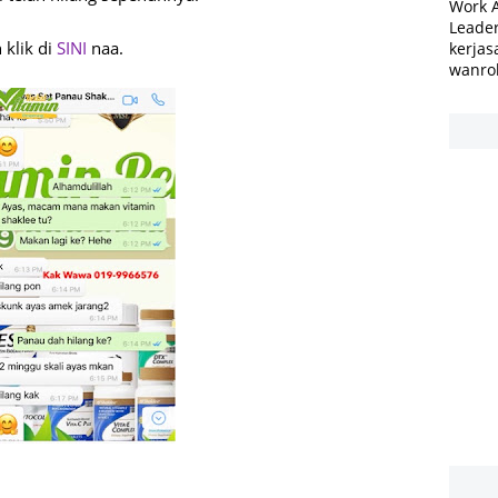
Work 
Leader
 klik di
SINI
naa.
kerjas
wanro