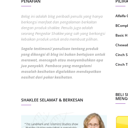
PENAFIAN
PILIH
July 20
Alfalfa
Belog ini adalah blog peribadi penulis yang hanya
May 20
berkongsi manfaat dan pengalaman berkaitan
BCompl
dengan produk shaklee. Penulis juga adalah
April 2
seorang Pengedar Shaklee yang sah yang berkongsi
Basic H
March 
kebaikan produk untuk anda membuat pilihan.
Chewabl
Februa
Segala testimoni/ penulisan tentang produk
yang dikongsi di blog ini bukan bertujuan untuk
Cinch 
Januar
merawat, mencegah atau menyembuhkan apa
Cinch T
jua penyakit. Pembaca yang mengalami
Decemb
masalah kesihatan digalakkan mendapatkan
Collage
nasihat dari pakar kesihatan
.
Novemb
CoqTrol
Octobe
DTX Co
BELI 
Septem
MENGG
SHAKLEE SELAMAT & BERKESAN
Detoks
August
ESP Sh
July 20
Energiz
June 2