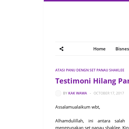
Home
Bisnes
ATASI PANU DENGN SET PANAU SHAKLEE
Testimoni Hilang Pa
BY
KAK WAWA
-
OCTOBER 17, 2017
Assalamualaikum wbt,
Alhamdulillah, ini antara sala
menggunakan set panau shaklee. Kin