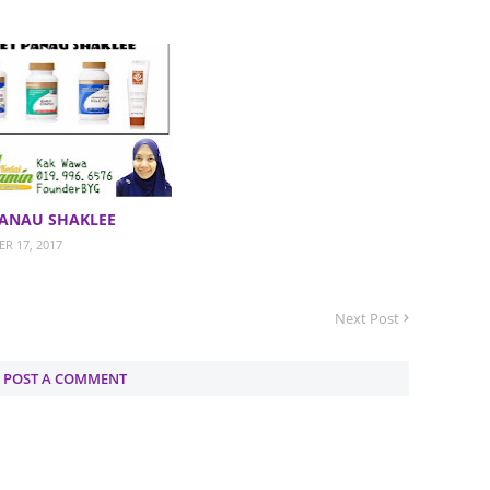
June 2
Novemb
Octobe
August
July 20
June 2
PANAU SHAKLEE
May 20
R 17, 2017
March 
Februa
Next Post
Januar
POST A COMMENT
Decemb
Novemb
Octobe