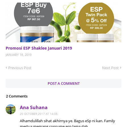
Promosi ESP Shaklee Januari 2019
JANUARY 18, 2019
Previous Post
Next Post
POST A COMMENT
2 Comments
Ana Suhana
20 OCTOBER 2017 AT 14:05
Alhamdulillah sihat akhirnya ye. Bagus eSp ni kan. Family
mertua memang consume esp lama dah.