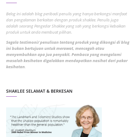
June 2022
1
Belog ini adalah blog peribadi penulis yang hanya berkongsi manfaat
May 2022
dan pengalaman berkaitan dengan produk shaklee. Penulis juga
3
adalah seorang Pengedar Shaklee yang sah yang berkongsi kebaikan
March 2022
3
produk untuk anda membuat pilihan.
February 2022
5
Segala testimoni/ penulisan tentang produk yang dikongsi di blog
ini bukan bertujuan untuk merawat, mencegah atau
January 2022
1
menyembuhkan apa jua penyakit. Pembaca yang mengalami
masalah kesihatan digalakkan mendapatkan nasihat dari pakar
December 2021
3
kesihatan
.
November 2021
1
October 2021
5
SHAKLEE SELAMAT & BERKESAN
September 2021
10
August 2021
4
July 2021
22
June 2021
14
May 2021
1