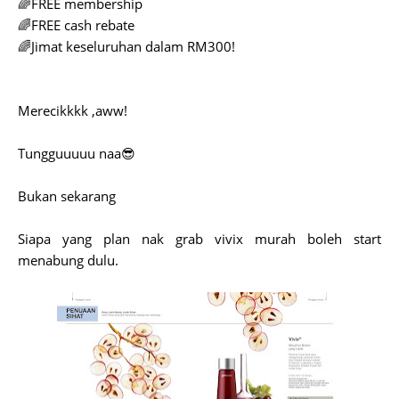
🌈FREE membership
🌈FREE cash rebate
🌈Jimat keseluruhan dalam RM300!
Merecikkkk ,aww!
Tungguuuuu naa😎
Bukan sekarang
Siapa yang plan nak grab vivix murah boleh start
menabung dulu.