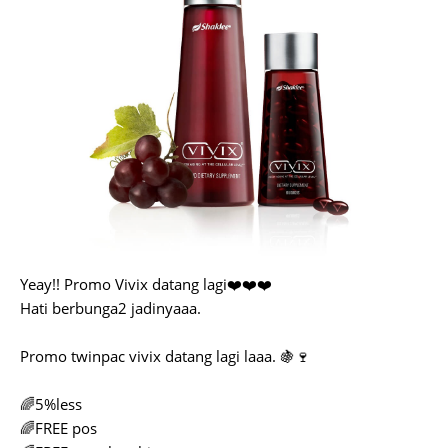
Yeay!! Promo Vivix datang lagi❤️❤️❤️
Hati berbunga2 jadinyaaa.
Promo twinpac vivix datang lagi laaa. 🍇🍷
🌈5%less
🌈FREE pos