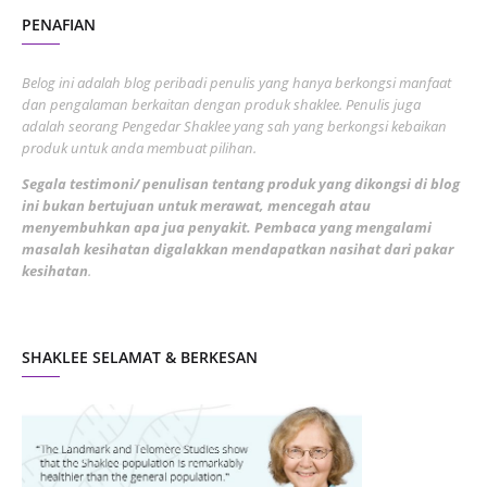
PENAFIAN
July 2022
3
June 2022
1
Belog ini adalah blog peribadi penulis yang hanya berkongsi manfaat
May 2022
dan pengalaman berkaitan dengan produk shaklee. Penulis juga
3
adalah seorang Pengedar Shaklee yang sah yang berkongsi kebaikan
March 2022
3
produk untuk anda membuat pilihan.
February 2022
5
Segala testimoni/ penulisan tentang produk yang dikongsi di blog
ini bukan bertujuan untuk merawat, mencegah atau
January 2022
1
menyembuhkan apa jua penyakit. Pembaca yang mengalami
masalah kesihatan digalakkan mendapatkan nasihat dari pakar
December 2021
3
kesihatan
.
November 2021
1
October 2021
5
SHAKLEE SELAMAT & BERKESAN
September 2021
10
August 2021
4
July 2021
22
June 2021
14