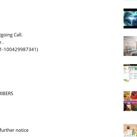
oing Call.
 .
 1-100429987341)
RIBERS
urther notice