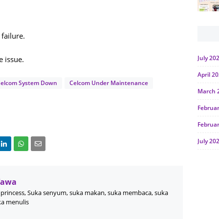
ailure.
July 20
e issue.
April 2
elcom System Down
Celcom Under Maintenance
March 
Februa
Februa
July 20
June 2
Januar
Wawa
Octobe
princess, Suka senyum, suka makan, suka membaca, suka
ka menulis
July 20