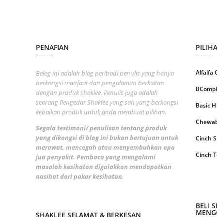
July 20
May 20
PENAFIAN
PILIH
April 2
March 
Alfalfa
Belog ini adalah blog peribadi penulis yang hanya
Februa
berkongsi manfaat dan pengalaman berkaitan
BCompl
dengan produk shaklee. Penulis juga adalah
Januar
seorang Pengedar Shaklee yang sah yang berkongsi
Basic H
kebaikan produk untuk anda membuat pilihan.
Decemb
Chewabl
Segala testimoni/ penulisan tentang produk
Novemb
yang dikongsi di blog ini bukan bertujuan untuk
Cinch 
merawat, mencegah atau menyembuhkan apa
Octobe
Cinch T
jua penyakit. Pembaca yang mengalami
Septem
masalah kesihatan digalakkan mendapatkan
Collage
nasihat dari pakar kesihatan
.
August
CoqTrol
July 20
DTX Co
BELI 
MENGG
June 2
SHAKLEE SELAMAT & BERKESAN