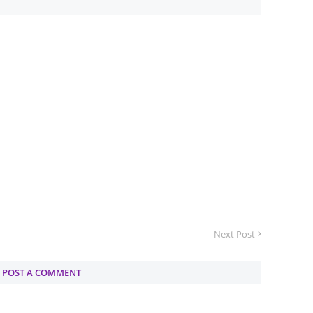
June 2
Novemb
Octobe
August
July 20
June 2
May 20
March 
Februa
Januar
Next Post
Decemb
Novemb
POST A COMMENT
Octobe