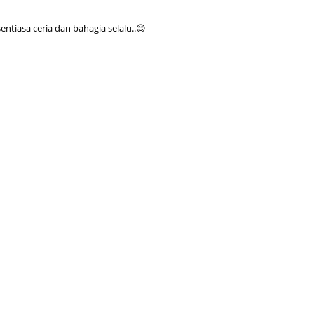
Septem
August
tiasa ceria dan bahagia selalu..😊
July 20
June 2
May 20
April 2
March 
Februa
Januar
Decemb
Novemb
Octobe
Septem
August