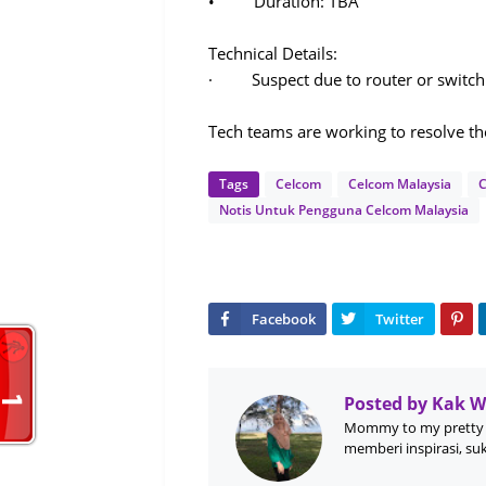
• Duration: TBA
Technical Details:
· Suspect due to router or switch f
Tech teams are working to resolve th
Tags
Celcom
Celcom Malaysia
C
Notis Untuk Pengguna Celcom Malaysia
Posted by
Kak 
Mommy to my pretty 
memberi inspirasi, su