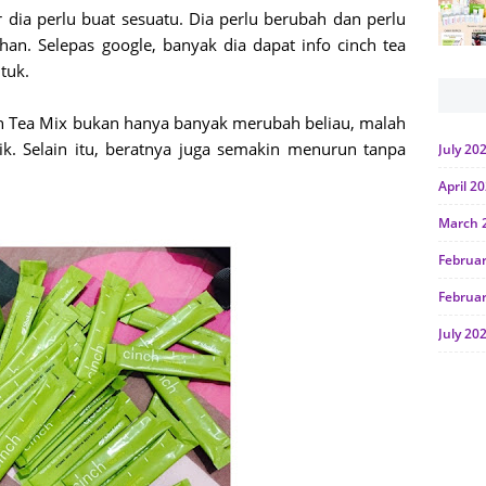
r dia perlu buat sesuatu. Dia perlu berubah dan perlu
han. Selepas google, banyak dia dapat info cinch tea
tuk.
ch Tea Mix bukan hanya banyak merubah beliau, malah
ik. Selain itu, beratnya juga semakin menurun tanpa
July 20
April 2
March 
Februa
Februa
July 20
June 2
Januar
Octobe
July 20