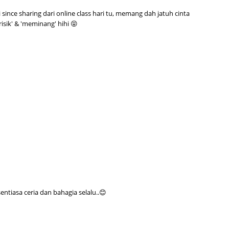
June 2
pi since sharing dari online class hari tu, memang dah jatuh cinta
risik' & 'meminang' hihi 😝
May 20
April 2
March 
Februa
Januar
Octobe
Septem
August
July 20
June 2
tiasa ceria dan bahagia selalu..😊
May 20
April 2