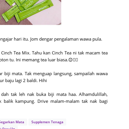
June 2
Novemb
Octobe
August
ngajar hari itu. Jom dengar pengalaman wawa pula.
July 20
Cinch Tea Mix. Tahu kan Cinch Tea ni tak macam tea
June 2
pton tu. Ini memang tea luar biasa.😊👍🏻
May 20
ar biji mata. Tak menguap langsung, sampailah wawa
March 
 baju lagi 2 baldi. Hihi
Februa
dah tak leh nak buka biji mata haa. Alhamdulillah,
Januar
ak balik kampung. Drive malam-malam tak nak bagi
Decemb
Novemb
 Segarkan Mata
Supplemen Tenaga
Octobe
k Stay Up