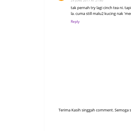
29 JUNE 2017 AT 21:40
tak pernah try lagi cinch tea ni. ta
la. cuma still malu2 kucing nak 'me
Reply
Terima Kasih singgah comment. Semoga sen