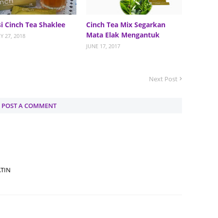
August
i Cinch Tea Shaklee
Cinch Tea Mix Segarkan
July 20
Mata Elak Mengantuk
Y 27, 2018
May 20
JUNE 17, 2017
April 2
March 
Next Post
Februa
POST A COMMENT
Januar
Decemb
Novemb
Octobe
TIN
Septem
August
July 20