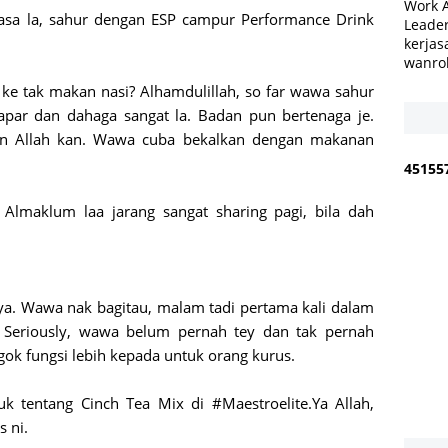
Work 
asa la, sahur dengan ESP campur Performance Drink
Leader
kerjas
wanro
 ke tak makan nasi? Alhamdulillah, so far wawa sahur
par dan dahaga sangat la. Badan pun bertenaga je.
in Allah kan. Wawa cuba bekalkan dengan makanan
4
5
1
5
5
Almaklum laa jarang sangat sharing pagi, bila dah
ya. Wawa nak bagitau, malam tadi pertama kali dalam
 Seriously, wawa belum pernah tey dan tak pernah
ngok fungsi lebih kepada untuk orang kurus.
uk tentang Cinch Tea Mix di #Maestroelite.Ya Allah,
 ni.