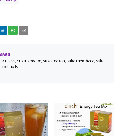
Septem
August
July 20
June 2
May 20
Wawa
April 2
princess, Suka senyum, suka makan, suka membaca, suka
ka menulis
March 
Februa
Januar
Decemb
Novemb
Octobe
Septem