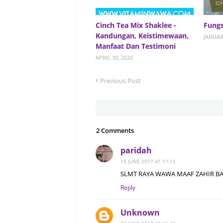
Cinch Tea Mix Shaklee -
Fungs
Kandungan, Keistimewaan,
JANUAR
Manfaat Dan Testimoni
APRIL 30, 2020
Previous Post
2 Comments
paridah
18 JUNE 2017 AT 17:15
SLMT RAYA WAWA MAAF ZAHIR BA
Reply
Unknown