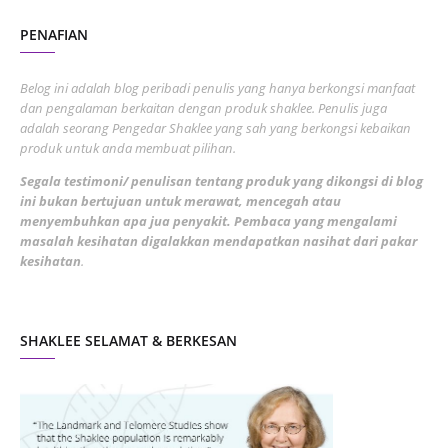
August 2022
2
PENAFIAN
July 2022
3
June 2022
1
Belog ini adalah blog peribadi penulis yang hanya berkongsi manfaat
May 2022
dan pengalaman berkaitan dengan produk shaklee. Penulis juga
3
adalah seorang Pengedar Shaklee yang sah yang berkongsi kebaikan
March 2022
3
produk untuk anda membuat pilihan.
February 2022
5
Segala testimoni/ penulisan tentang produk yang dikongsi di blog
ini bukan bertujuan untuk merawat, mencegah atau
January 2022
1
menyembuhkan apa jua penyakit. Pembaca yang mengalami
masalah kesihatan digalakkan mendapatkan nasihat dari pakar
December 2021
3
kesihatan
.
November 2021
1
October 2021
5
SHAKLEE SELAMAT & BERKESAN
September 2021
10
August 2021
4
July 2021
22
June 2021
14