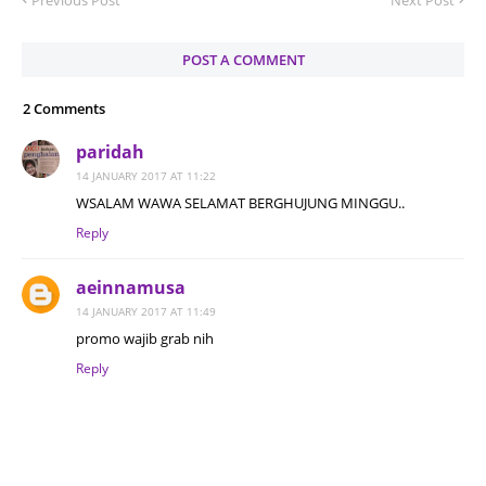
Previous Post
Next Post
POST A COMMENT
2 Comments
paridah
14 JANUARY 2017 AT 11:22
WSALAM WAWA SELAMAT BERGHUJUNG MINGGU..
Reply
aeinnamusa
14 JANUARY 2017 AT 11:49
promo wajib grab nih
Reply