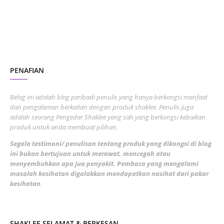
June 2023
1
November 2022
1
October 2022
4
August 2022
2
PENAFIAN
July 2022
3
June 2022
1
Belog ini adalah blog peribadi penulis yang hanya berkongsi manfaat
May 2022
dan pengalaman berkaitan dengan produk shaklee. Penulis juga
3
adalah seorang Pengedar Shaklee yang sah yang berkongsi kebaikan
March 2022
3
produk untuk anda membuat pilihan.
February 2022
5
Segala testimoni/ penulisan tentang produk yang dikongsi di blog
ini bukan bertujuan untuk merawat, mencegah atau
January 2022
1
menyembuhkan apa jua penyakit. Pembaca yang mengalami
masalah kesihatan digalakkan mendapatkan nasihat dari pakar
December 2021
3
kesihatan
.
November 2021
1
October 2021
5
SHAKLEE SELAMAT & BERKESAN