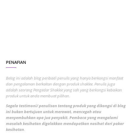
October 2023
2
July 2023
7
June 2023
1
November 2022
1
October 2022
4
August 2022
2
PENAFIAN
July 2022
3
June 2022
1
Belog ini adalah blog peribadi penulis yang hanya berkongsi manfaat
May 2022
dan pengalaman berkaitan dengan produk shaklee. Penulis juga
3
adalah seorang Pengedar Shaklee yang sah yang berkongsi kebaikan
March 2022
3
produk untuk anda membuat pilihan.
February 2022
5
Segala testimoni/ penulisan tentang produk yang dikongsi di blog
ini bukan bertujuan untuk merawat, mencegah atau
January 2022
1
menyembuhkan apa jua penyakit. Pembaca yang mengalami
masalah kesihatan digalakkan mendapatkan nasihat dari pakar
December 2021
3
kesihatan
.