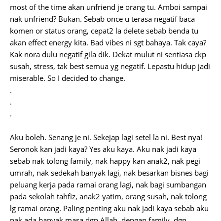
most of the time akan unfriend je orang tu. Amboi sampai
nak unfriend? Bukan. Sebab once u terasa negatif baca
komen or status orang, cepat2 la delete sebab benda tu
akan effect energy kita. Bad vibes ni sgt bahaya. Tak caya?
Kak nora dulu negatif gila dik. Dekat mulut ni sentiasa ckp
susah, stress, tak best semua yg negatif. Lepastu hidup jadi
miserable. So I decided to change.
.
.
.
Aku boleh. Senang je ni. Sekejap lagi setel la ni. Best nya!
Seronok kan jadi kaya? Yes aku kaya. Aku nak jadi kaya
sebab nak tolong family, nak happy kan anak2, nak pegi
umrah, nak sedekah banyak lagi, nak besarkan bisnes bagi
peluang kerja pada ramai orang lagi, nak bagi sumbangan
pada sekolah tahfiz, anak2 yatim, orang susah, nak tolong
lg ramai orang. Paling penting aku nak jadi kaya sebab aku
nak ada banyak masa dgn Allah, dengan family, dgn