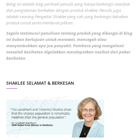
Belog ini adalah blog peribadi penulis yang hanya berkongsi manfaat
May 2022
dan pengalaman berkaitan dengan produk shaklee. Penulis juga
3
adalah seorang Pengedar Shaklee yang sah yang berkongsi kebaikan
March 2022
3
produk untuk anda membuat pilihan.
February 2022
5
Segala testimoni/ penulisan tentang produk yang dikongsi di blog
ini bukan bertujuan untuk merawat, mencegah atau
January 2022
1
menyembuhkan apa jua penyakit. Pembaca yang mengalami
masalah kesihatan digalakkan mendapatkan nasihat dari pakar
December 2021
3
kesihatan
.
November 2021
1
October 2021
5
SHAKLEE SELAMAT & BERKESAN
September 2021
10
August 2021
4
July 2021
22
June 2021
14
May 2021
1
April 2021
2