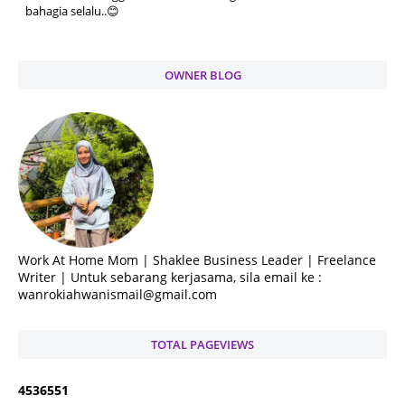
bahagia selalu..😊
OWNER BLOG
Work At Home Mom | Shaklee Business Leader | Freelance
Writer | Untuk sebarang kerjasama, sila email ke :
wanrokiahwanismail@gmail.com
TOTAL PAGEVIEWS
4
5
3
6
5
5
1