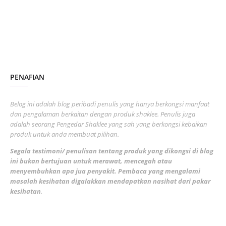
June 2023
1
November 2022
1
October 2022
4
August 2022
2
PENAFIAN
July 2022
3
June 2022
1
Belog ini adalah blog peribadi penulis yang hanya berkongsi manfaat
May 2022
dan pengalaman berkaitan dengan produk shaklee. Penulis juga
3
adalah seorang Pengedar Shaklee yang sah yang berkongsi kebaikan
March 2022
3
produk untuk anda membuat pilihan.
February 2022
5
Segala testimoni/ penulisan tentang produk yang dikongsi di blog
ini bukan bertujuan untuk merawat, mencegah atau
January 2022
1
menyembuhkan apa jua penyakit. Pembaca yang mengalami
masalah kesihatan digalakkan mendapatkan nasihat dari pakar
December 2021
3
kesihatan
.
November 2021
1
October 2021
5