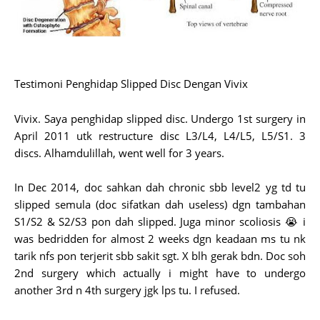
Testimoni Penghidap Slipped Disc Dengan Vivix
Vivix. Saya penghidap slipped disc. Undergo 1st surgery in
April 2011 utk restructure disc L3/L4, L4/L5, L5/S1. 3
discs. Alhamdulillah, went well for 3 years.
In Dec 2014, doc sahkan dah chronic sbb level2 yg td tu
slipped semula (doc sifatkan dah useless) dgn tambahan
S1/S2 & S2/S3 pon dah slipped. Juga minor scoliosis 😭 i
was bedridden for almost 2 weeks dgn keadaan ms tu nk
tarik nfs pon terjerit sbb sakit sgt. X blh gerak bdn. Doc soh
2nd surgery which actually i might have to undergo
another 3rd n 4th surgery jgk lps tu. I refused.