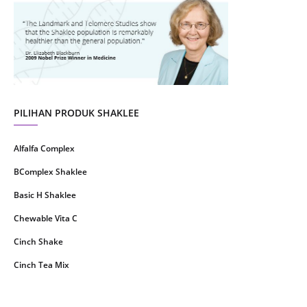
July 2021
22
June 2021
14
May 2021
1
April 2021
2
March 2021
5
PILIHAN PRODUK SHAKLEE
February 2021
4
Alfalfa Complex
January 2021
4
BComplex Shaklee
December 2020
13
Basic H Shaklee
November 2020
8
Chewable Vita C
October 2020
16
Cinch Shake
September 2020
9
Cinch Tea Mix
August 2020
6
Collagen Plus Powder
July 2020
8