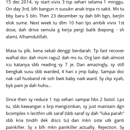
15 dec 2014, sy start vivix 3 tsp sehari selama 1 minggu.
On day 3rd, blh bangun n susukn anak tnpa rs sakit. Ms tu
bby baru 5 bln. Then 23 december sy dah blh bgn, berjln
elok sume. Next week tu dlm 10 hari lps ambik vivix 1st
dose, dah drive semula g kerja pergi balik (kepong - sh
alam). Alhamdulillah.
Masa tu plk, kena sekali denggi berdarah. Tp fast recover
walhal doc dah mcm ragu2 dah ms tu. Org lain dah almost
icu katanya sbb reading sy 7 je. Dan amazingly, sy still
bengkak susu sbb warded, 4 hari x jmp baby. Sampai doc
nak call husband nk soh bwk baby naik ward. Sy ckp xyah,
byk pam je dah huhu...
Since then sy reduce 1 tsp sehari sampai hbs 2 botol. Lps
tu, sbb kewangan x brp mengizinkan, sy just maintain dgn
bcomplex n lecithin utk saraf (sbb saraf sy dah "luka parah"
sbb kna tindih dek discs tu) dan mkn oste utk ganti
painkiller. Sy x blh mkn painkiller actually. Rejection. Sy