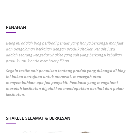
October 2022
4
August 2022
2
PENAFIAN
July 2022
3
June 2022
1
Belog ini adalah blog peribadi penulis yang hanya berkongsi manfaat
May 2022
dan pengalaman berkaitan dengan produk shaklee. Penulis juga
3
adalah seorang Pengedar Shaklee yang sah yang berkongsi kebaikan
March 2022
3
produk untuk anda membuat pilihan.
February 2022
5
Segala testimoni/ penulisan tentang produk yang dikongsi di blog
ini bukan bertujuan untuk merawat, mencegah atau
January 2022
1
menyembuhkan apa jua penyakit. Pembaca yang mengalami
masalah kesihatan digalakkan mendapatkan nasihat dari pakar
December 2021
3
kesihatan
.
November 2021
1
October 2021
5
SHAKLEE SELAMAT & BERKESAN
September 2021
10
August 2021
4