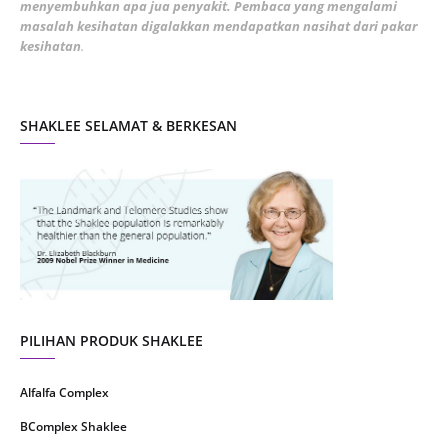
menyembuhkan apa jua penyakit. Pembaca yang mengalami
masalah kesihatan digalakkan mendapatkan nasihat dari pakar
December 2021
3
kesihatan
.
November 2021
1
October 2021
5
SHAKLEE SELAMAT & BERKESAN
September 2021
10
August 2021
4
July 2021
22
June 2021
14
May 2021
1
April 2021
2
March 2021
5
PILIHAN PRODUK SHAKLEE
February 2021
4
Alfalfa Complex
January 2021
4
BComplex Shaklee
December 2020
13