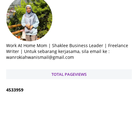
Work At Home Mom | Shaklee Business Leader | Freelance
Writer | Untuk sebarang kerjasama, sila email ke :
wanrokiahwanismail@gmail.com
TOTAL PAGEVIEWS
4
5
3
3
9
5
9