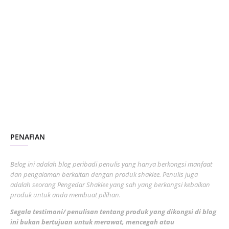
January 2024
5
October 2023
2
July 2023
7
June 2023
1
November 2022
1
October 2022
4
August 2022
2
PENAFIAN
July 2022
3
June 2022
1
Belog ini adalah blog peribadi penulis yang hanya berkongsi manfaat
May 2022
dan pengalaman berkaitan dengan produk shaklee. Penulis juga
3
adalah seorang Pengedar Shaklee yang sah yang berkongsi kebaikan
March 2022
3
produk untuk anda membuat pilihan.
February 2022
5
Segala testimoni/ penulisan tentang produk yang dikongsi di blog
ini bukan bertujuan untuk merawat, mencegah atau
January 2022
1