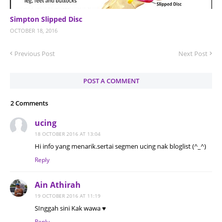
Simpton Slipped Disc
OCTOBER 18, 2016
Previous Post
Next Post
POST A COMMENT
2 Comments
ucing
18 OCTOBER 2016 AT 13:04
Hi info yang menarik.sertai segmen ucing nak bloglist (^_^)
Reply
Ain Athirah
19 OCTOBER 2016 AT 11:19
SInggah sini Kak wawa ♥
Reply