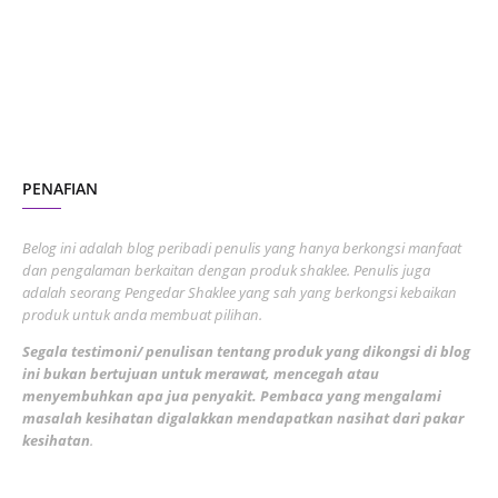
July 2023
7
June 2023
1
November 2022
1
October 2022
4
August 2022
2
PENAFIAN
July 2022
3
June 2022
1
Belog ini adalah blog peribadi penulis yang hanya berkongsi manfaat
May 2022
dan pengalaman berkaitan dengan produk shaklee. Penulis juga
3
adalah seorang Pengedar Shaklee yang sah yang berkongsi kebaikan
March 2022
3
produk untuk anda membuat pilihan.
February 2022
5
Segala testimoni/ penulisan tentang produk yang dikongsi di blog
ini bukan bertujuan untuk merawat, mencegah atau
January 2022
1
menyembuhkan apa jua penyakit. Pembaca yang mengalami
masalah kesihatan digalakkan mendapatkan nasihat dari pakar
December 2021
3
kesihatan
.
November 2021
1
October 2021
5