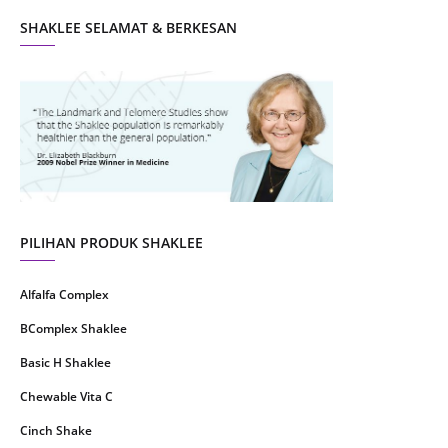
SHAKLEE SELAMAT & BERKESAN
September 2021
10
August 2021
4
July 2021
22
June 2021
14
May 2021
1
April 2021
2
March 2021
5
PILIHAN PRODUK SHAKLEE
February 2021
4
Alfalfa Complex
January 2021
4
BComplex Shaklee
December 2020
13
Basic H Shaklee
November 2020
8
Chewable Vita C
October 2020
16
Cinch Shake
September 2020
9