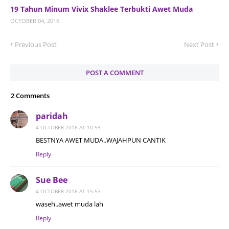
19 Tahun Minum Vivix Shaklee Terbukti Awet Muda
OCTOBER 04, 2016
Previous Post
Next Post
POST A COMMENT
2 Comments
paridah
4 OCTOBER 2016 AT 10:59
BESTNYA AWET MUDA..WAJAHPUN CANTIK
Reply
Sue Bee
4 OCTOBER 2016 AT 15:53
waseh..awet muda lah
Reply