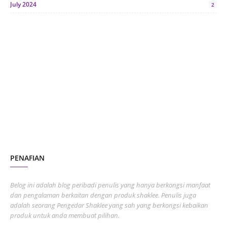
July 2024
2
June 2024
1
January 2024
5
October 2023
2
July 2023
7
June 2023
1
November 2022
1
October 2022
4
August 2022
2
PENAFIAN
July 2022
3
June 2022
1
Belog ini adalah blog peribadi penulis yang hanya berkongsi manfaat
May 2022
dan pengalaman berkaitan dengan produk shaklee. Penulis juga
3
adalah seorang Pengedar Shaklee yang sah yang berkongsi kebaikan
March 2022
3
produk untuk anda membuat pilihan.