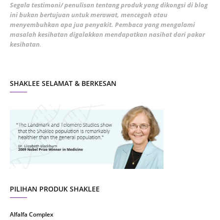
February 2022
5
Segala testimoni/ penulisan tentang produk yang dikongsi di blog
ini bukan bertujuan untuk merawat, mencegah atau
January 2022
1
menyembuhkan apa jua penyakit. Pembaca yang mengalami
masalah kesihatan digalakkan mendapatkan nasihat dari pakar
December 2021
3
kesihatan
.
November 2021
1
October 2021
5
SHAKLEE SELAMAT & BERKESAN
September 2021
10
August 2021
4
July 2021
22
June 2021
14
May 2021
1
April 2021
2
March 2021
5
PILIHAN PRODUK SHAKLEE
February 2021
4
Alfalfa Complex
January 2021
4