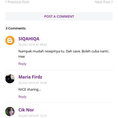
Previous Post
Next Post
POST A COMMENT
3 Comments
SIQAHIQA
24 JULY 2016 AT 09:42
Nampak mudah resepinya tu. Dah save. Boleh cuba nanti..
Hee
Reply
Maria Firdz
24 JULY 2016 AT 10:30
NICE sharing...
Reply
Cik Nor
24 JULY 2016 AT 12:15