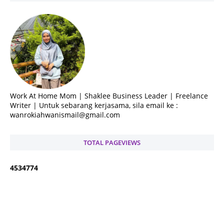
Work At Home Mom | Shaklee Business Leader | Freelance
Writer | Untuk sebarang kerjasama, sila email ke :
wanrokiahwanismail@gmail.com
TOTAL PAGEVIEWS
4
5
3
4
7
7
4