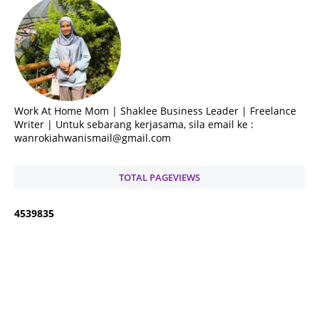
Work At Home Mom | Shaklee Business Leader | Freelance
Writer | Untuk sebarang kerjasama, sila email ke :
wanrokiahwanismail@gmail.com
TOTAL PAGEVIEWS
4
5
3
9
8
3
5