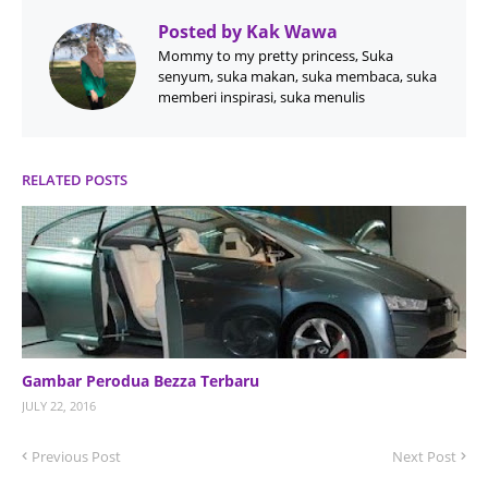
Posted by
Kak Wawa
Mommy to my pretty princess, Suka
senyum, suka makan, suka membaca, suka
memberi inspirasi, suka menulis
RELATED POSTS
Gambar Perodua Bezza Terbaru
JULY 22, 2016
Previous Post
Next Post