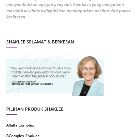
January 2022
1
menyembuhkan apa jua penyakit. Pembaca yang mengalami
masalah kesihatan digalakkan mendapatkan nasihat dari pakar
December 2021
3
kesihatan
.
November 2021
1
October 2021
5
SHAKLEE SELAMAT & BERKESAN
September 2021
10
August 2021
4
July 2021
22
June 2021
14
May 2021
1
April 2021
2
March 2021
5
PILIHAN PRODUK SHAKLEE
February 2021
4
Alfalfa Complex
January 2021
4
BComplex Shaklee
December 2020
13