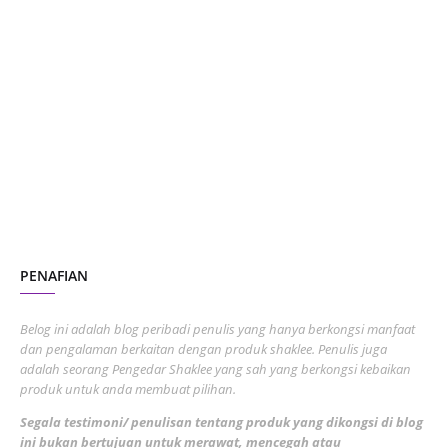
June 2024
1
January 2024
5
October 2023
2
July 2023
7
June 2023
1
November 2022
1
October 2022
4
August 2022
2
PENAFIAN
July 2022
3
June 2022
1
Belog ini adalah blog peribadi penulis yang hanya berkongsi manfaat
May 2022
dan pengalaman berkaitan dengan produk shaklee. Penulis juga
3
adalah seorang Pengedar Shaklee yang sah yang berkongsi kebaikan
March 2022
3
produk untuk anda membuat pilihan.
February 2022
5
Segala testimoni/ penulisan tentang produk yang dikongsi di blog
ini bukan bertujuan untuk merawat, mencegah atau