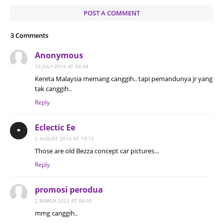
POST A COMMENT
3 Comments
Anonymous
23 JULY 2016 AT 04:58
Kereta Malaysia memang canggih.. tapi pemandunya jr yang
tak canggih..
Reply
Eclectic Ee
2 AUGUST 2016 AT 19:15
Those are old Bezza concept car pictures...
Reply
promosi perodua
2 MARCH 2023 AT 04:05
mmg canggih..