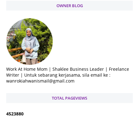
OWNER BLOG
Work At Home Mom | Shaklee Business Leader | Freelance
Writer | Untuk sebarang kerjasama, sila email ke :
wanrokiahwanismail@gmail.com
TOTAL PAGEVIEWS
4
5
2
3
8
8
0