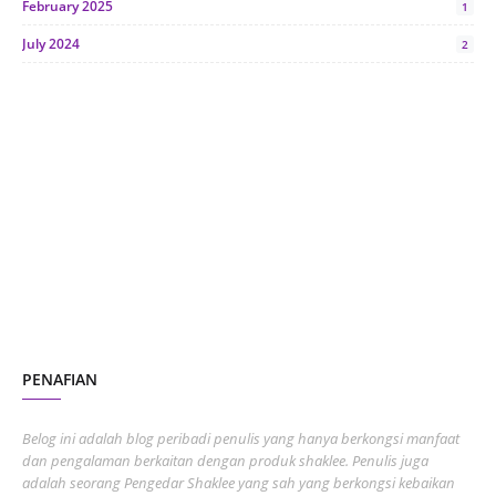
February 2025
1
July 2024
2
June 2024
1
January 2024
5
October 2023
2
July 2023
7
June 2023
1
November 2022
1
October 2022
4
August 2022
2
PENAFIAN
July 2022
3
June 2022
1
Belog ini adalah blog peribadi penulis yang hanya berkongsi manfaat
May 2022
dan pengalaman berkaitan dengan produk shaklee. Penulis juga
3
adalah seorang Pengedar Shaklee yang sah yang berkongsi kebaikan
March 2022