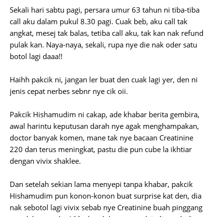
Sekali hari sabtu pagi, persara umur 63 tahun ni tiba-tiba
call aku dalam pukul 8.30 pagi. Cuak beb, aku call tak
angkat, mesej tak balas, tetiba call aku, tak kan nak refund
pulak kan. Naya-naya, sekali, rupa nye die nak oder satu
botol lagi daaa!!
Haihh pakcik ni, jangan ler buat den cuak lagi yer, den ni
jenis cepat nerbes sebnr nye cik oii.
Pakcik Hishamudim ni cakap, ade khabar berita gembira,
awal harintu keputusan darah nye agak menghampakan,
doctor banyak komen, mane tak nye bacaan Creatinine
220 dan terus meningkat, pastu die pun cube la ikhtiar
dengan vivix shaklee.
Dan setelah sekian lama menyepi tanpa khabar, pakcik
Hishamudim pun konon-konon buat surprise kat den, dia
nak sebotol lagi vivix sebab nye Creatinine buah pinggang