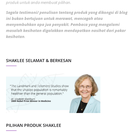
3
produk untuk anda membuat pilihan.
February 2022
5
Segala testimoni/ penulisan tentang produk yang dikongsi di blog
ini bukan bertujuan untuk merawat, mencegah atau
January 2022
1
menyembuhkan apa jua penyakit. Pembaca yang mengalami
masalah kesihatan digalakkan mendapatkan nasihat dari pakar
December 2021
3
kesihatan
.
November 2021
1
October 2021
5
SHAKLEE SELAMAT & BERKESAN
September 2021
10
August 2021
4
July 2021
22
June 2021
14
May 2021
1
April 2021
2
March 2021
5
PILIHAN PRODUK SHAKLEE
February 2021
4