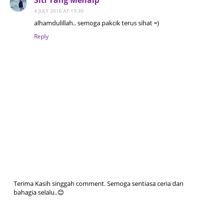
Siti Yang Menaip
4 JULY 2016 AT 19:30
alhamdulillah.. semoga pakcik terus sihat =)
Reply
Terima Kasih singgah comment. Semoga sentiasa ceria dan
bahagia selalu..😊