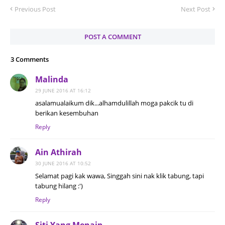
Previous Post
Next Post
POST A COMMENT
3 Comments
Malinda
29 JUNE 2016 AT 16:12
asalamualaikum dik...alhamdulillah moga pakcik tu di
berikan kesembuhan
Reply
Ain Athirah
30 JUNE 2016 AT 10:52
Selamat pagi kak wawa, Singgah sini nak klik tabung, tapi
tabung hilang :')
Reply