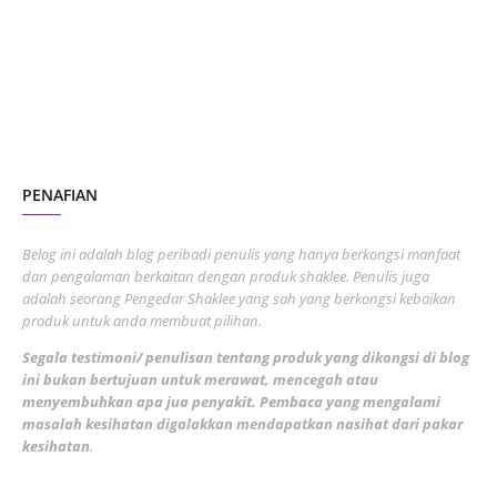
July 2023
7
June 2023
1
November 2022
1
October 2022
4
August 2022
2
PENAFIAN
July 2022
3
June 2022
1
Belog ini adalah blog peribadi penulis yang hanya berkongsi manfaat
May 2022
dan pengalaman berkaitan dengan produk shaklee. Penulis juga
3
adalah seorang Pengedar Shaklee yang sah yang berkongsi kebaikan
March 2022
3
produk untuk anda membuat pilihan.
February 2022
5
Segala testimoni/ penulisan tentang produk yang dikongsi di blog
ini bukan bertujuan untuk merawat, mencegah atau
January 2022
1
menyembuhkan apa jua penyakit. Pembaca yang mengalami
masalah kesihatan digalakkan mendapatkan nasihat dari pakar
December 2021
3
kesihatan
.
November 2021
1