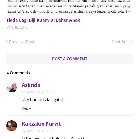
Tiada Lagi Biji Ruam Di Leher Anak
MAY 16, 2016
Previous Post
Next Post
POST A COMMENT
4 Comments
Azlinda
16 MAY 2016 AT 16:55
sian budak kalau gatal
Reply
Kakzakie Purvit
17 MAY 2016 AT 10:27
Utk jerawat pun boleh tau Wawa:)