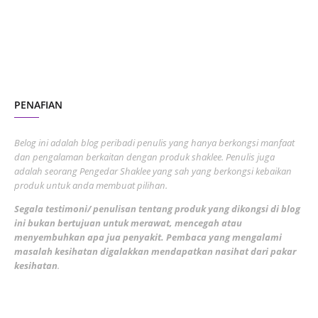
June 2023
1
November 2022
1
October 2022
4
August 2022
2
PENAFIAN
July 2022
3
June 2022
1
Belog ini adalah blog peribadi penulis yang hanya berkongsi manfaat
May 2022
dan pengalaman berkaitan dengan produk shaklee. Penulis juga
3
adalah seorang Pengedar Shaklee yang sah yang berkongsi kebaikan
March 2022
3
produk untuk anda membuat pilihan.
February 2022
5
Segala testimoni/ penulisan tentang produk yang dikongsi di blog
ini bukan bertujuan untuk merawat, mencegah atau
January 2022
1
menyembuhkan apa jua penyakit. Pembaca yang mengalami
masalah kesihatan digalakkan mendapatkan nasihat dari pakar
December 2021
3
kesihatan
.
November 2021
1
October 2021
5