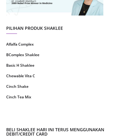
May 2021
1
April 2021
2
March 2021
5
PILIHAN PRODUK SHAKLEE
February 2021
4
Alfalfa Complex
January 2021
4
BComplex Shaklee
December 2020
13
Basic H Shaklee
November 2020
8
Chewable Vita C
October 2020
16
Cinch Shake
September 2020
9
Cinch Tea Mix
August 2020
6
Collagen Plus Powder
July 2020
8
CoqTrol Plus
May 2020
19
DTX Complex
BELI SHAKLEE HARI INI TERUS MENGGUNAKAN
April 2020
51
DEBIT/CREDIT CARD