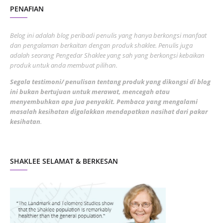
PENAFIAN
July 2022
3
June 2022
1
Belog ini adalah blog peribadi penulis yang hanya berkongsi manfaat
May 2022
dan pengalaman berkaitan dengan produk shaklee. Penulis juga
3
adalah seorang Pengedar Shaklee yang sah yang berkongsi kebaikan
March 2022
3
produk untuk anda membuat pilihan.
February 2022
5
Segala testimoni/ penulisan tentang produk yang dikongsi di blog
ini bukan bertujuan untuk merawat, mencegah atau
January 2022
1
menyembuhkan apa jua penyakit. Pembaca yang mengalami
masalah kesihatan digalakkan mendapatkan nasihat dari pakar
December 2021
3
kesihatan
.
November 2021
1
October 2021
5
SHAKLEE SELAMAT & BERKESAN
September 2021
10
August 2021
4
July 2021
22
June 2021
14