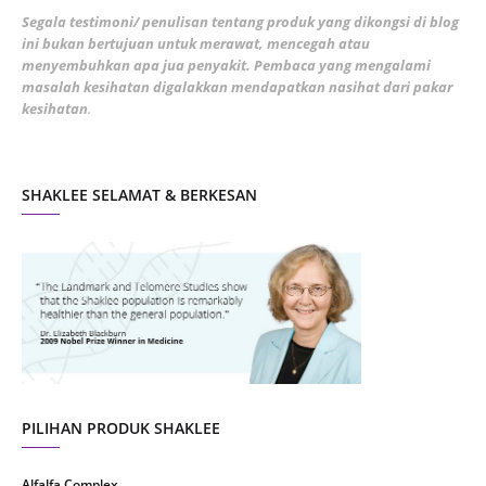
February 2022
5
Segala testimoni/ penulisan tentang produk yang dikongsi di blog
ini bukan bertujuan untuk merawat, mencegah atau
January 2022
1
menyembuhkan apa jua penyakit. Pembaca yang mengalami
masalah kesihatan digalakkan mendapatkan nasihat dari pakar
December 2021
3
kesihatan
.
November 2021
1
October 2021
5
SHAKLEE SELAMAT & BERKESAN
September 2021
10
August 2021
4
July 2021
22
June 2021
14
May 2021
1
April 2021
2
March 2021
5
PILIHAN PRODUK SHAKLEE
February 2021
4
Alfalfa Complex