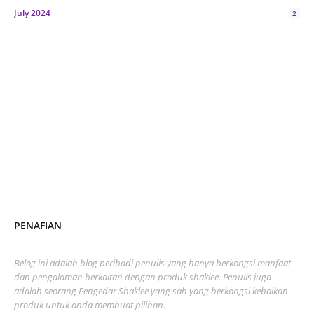
July 2024
2
June 2024
1
January 2024
5
October 2023
2
July 2023
7
June 2023
1
November 2022
1
October 2022
4
August 2022
2
PENAFIAN
July 2022
3
June 2022
1
Belog ini adalah blog peribadi penulis yang hanya berkongsi manfaat
May 2022
dan pengalaman berkaitan dengan produk shaklee. Penulis juga
3
adalah seorang Pengedar Shaklee yang sah yang berkongsi kebaikan
March 2022
3
produk untuk anda membuat pilihan.