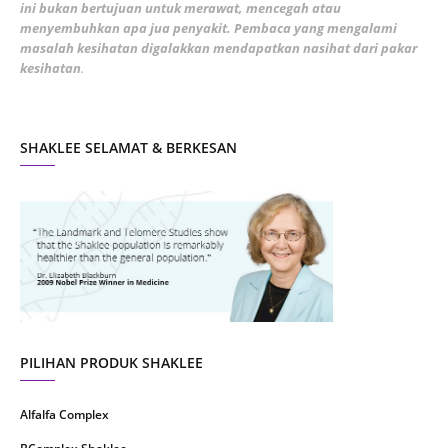
ini bukan bertujuan untuk merawat, mencegah atau
January 2022
1
menyembuhkan apa jua penyakit. Pembaca yang mengalami
masalah kesihatan digalakkan mendapatkan nasihat dari pakar
December 2021
3
kesihatan
.
November 2021
1
October 2021
5
SHAKLEE SELAMAT & BERKESAN
September 2021
10
August 2021
4
July 2021
22
June 2021
14
May 2021
1
April 2021
2
March 2021
5
PILIHAN PRODUK SHAKLEE
February 2021
4
Alfalfa Complex
January 2021
4