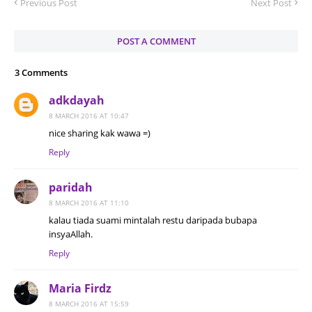
Previous Post
Next Post
POST A COMMENT
3 Comments
adkdayah
8 MARCH 2016 AT 10:47
nice sharing kak wawa =)
Reply
paridah
8 MARCH 2016 AT 11:10
kalau tiada suami mintalah restu daripada bubapa
insyaAllah.
Reply
Maria Firdz
8 MARCH 2016 AT 15:59