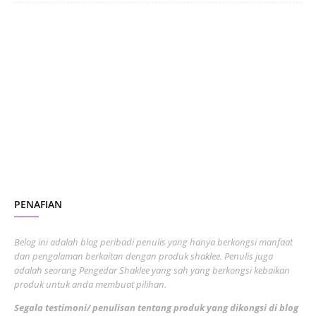
June 2024
1
January 2024
5
October 2023
2
July 2023
7
June 2023
1
November 2022
1
October 2022
4
August 2022
2
PENAFIAN
July 2022
3
June 2022
1
Belog ini adalah blog peribadi penulis yang hanya berkongsi manfaat
May 2022
dan pengalaman berkaitan dengan produk shaklee. Penulis juga
3
adalah seorang Pengedar Shaklee yang sah yang berkongsi kebaikan
March 2022
3
produk untuk anda membuat pilihan.
February 2022
5
Segala testimoni/ penulisan tentang produk yang dikongsi di blog