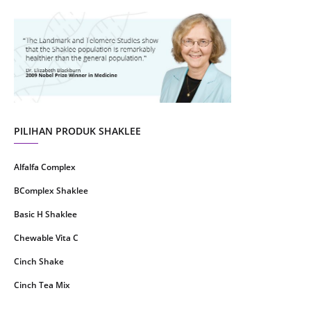
August 2021
4
July 2021
22
June 2021
14
May 2021
1
April 2021
2
March 2021
5
PILIHAN PRODUK SHAKLEE
February 2021
4
Alfalfa Complex
January 2021
4
BComplex Shaklee
December 2020
13
Basic H Shaklee
November 2020
8
Chewable Vita C
October 2020
16
Cinch Shake
September 2020
9
Cinch Tea Mix
August 2020
6
Collagen Plus Powder