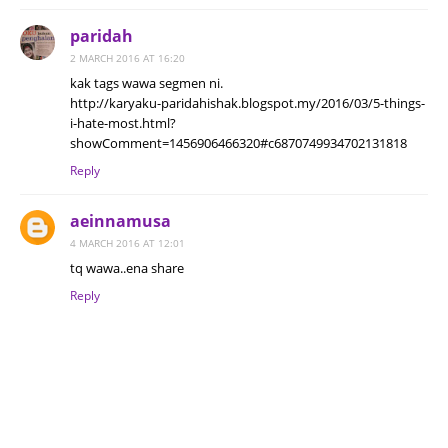
paridah
2 MARCH 2016 AT 16:20
kak tags wawa segmen ni.
http://karyaku-paridahishak.blogspot.my/2016/03/5-things-
i-hate-most.html?
showComment=1456906466320#c6870749934702131818
Reply
aeinnamusa
4 MARCH 2016 AT 12:01
tq wawa..ena share
Reply