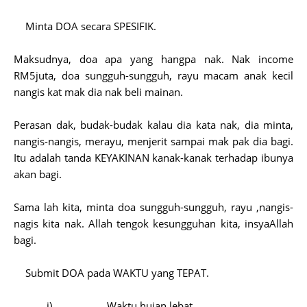
1.
Minta DOA secara SPESIFIK.
Maksudnya, doa apa yang hangpa nak. Nak income
RM5juta, doa sungguh-sungguh, rayu macam anak kecil
nangis kat mak dia nak beli mainan.
Perasan dak, budak-budak kalau dia kata nak, dia minta,
nangis-nangis, merayu, menjerit sampai mak pak dia bagi.
Itu adalah tanda KEYAKINAN kanak-kanak terhadap ibunya
akan bagi.
Sama lah kita, minta doa sungguh-sungguh, rayu ,nangis-
nagis kita nak. Allah tengok kesungguhan kita, insyaAllah
bagi.
2.
Submit DOA pada WAKTU yang TEPAT.
i)
Waktu hujan lebat