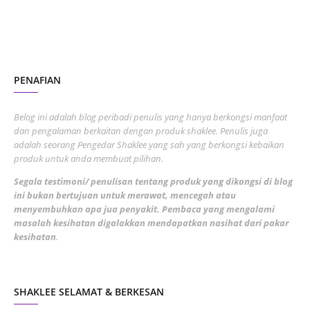
November 2022
1
October 2022
4
August 2022
2
PENAFIAN
July 2022
3
June 2022
1
Belog ini adalah blog peribadi penulis yang hanya berkongsi manfaat
May 2022
dan pengalaman berkaitan dengan produk shaklee. Penulis juga
3
adalah seorang Pengedar Shaklee yang sah yang berkongsi kebaikan
March 2022
3
produk untuk anda membuat pilihan.
February 2022
5
Segala testimoni/ penulisan tentang produk yang dikongsi di blog
ini bukan bertujuan untuk merawat, mencegah atau
January 2022
1
menyembuhkan apa jua penyakit. Pembaca yang mengalami
masalah kesihatan digalakkan mendapatkan nasihat dari pakar
December 2021
3
kesihatan
.
November 2021
1
October 2021
5
SHAKLEE SELAMAT & BERKESAN
September 2021
10