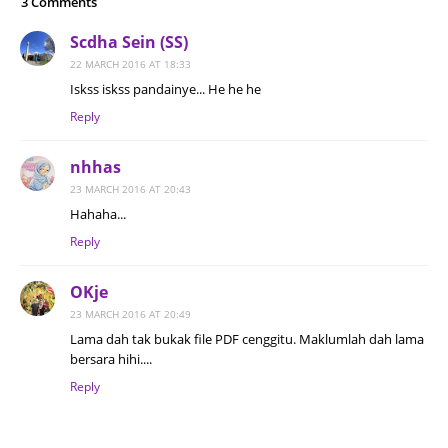
3 Comments
Scdha Sein (SS)
22 MARCH 2016 AT 18:33
Iskss iskss pandainye... He he he
Reply
nhhas
23 MARCH 2016 AT 20:43
Hahaha...
Reply
OKje
23 MARCH 2016 AT 20:49
Lama dah tak bukak file PDF cenggitu. Maklumlah dah lama
bersara hihi....
Reply