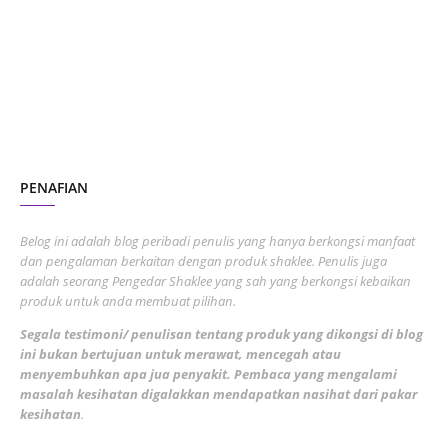
July 2023
7
June 2023
1
November 2022
1
October 2022
4
August 2022
2
PENAFIAN
July 2022
3
June 2022
1
Belog ini adalah blog peribadi penulis yang hanya berkongsi manfaat
May 2022
dan pengalaman berkaitan dengan produk shaklee. Penulis juga
3
adalah seorang Pengedar Shaklee yang sah yang berkongsi kebaikan
March 2022
3
produk untuk anda membuat pilihan.
February 2022
5
Segala testimoni/ penulisan tentang produk yang dikongsi di blog
ini bukan bertujuan untuk merawat, mencegah atau
January 2022
1
menyembuhkan apa jua penyakit. Pembaca yang mengalami
masalah kesihatan digalakkan mendapatkan nasihat dari pakar
December 2021
3
kesihatan
.
November 2021
1