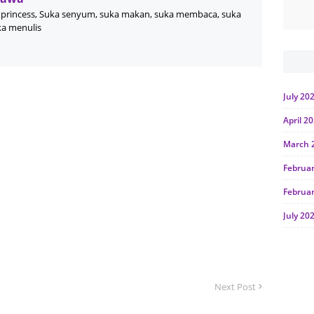
princess, Suka senyum, suka makan, suka membaca, suka
ka menulis
July 20
April 2
March 
Februa
Februa
July 20
June 2
Januar
Next Post
Octobe
July 20