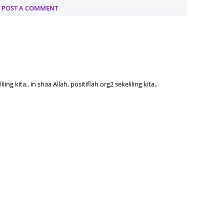
POST A COMMENT
June 2
Novemb
Octobe
August
July 20
ling kita.. in shaa Allah, positiflah org2 sekeliling kita..
June 2
May 20
March 
Februa
Januar
Decemb
Novemb
Octobe