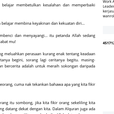
Work 
a belajar membetulkan kesalahan dan memperbaiki
Leader
kerjas
wanro
 belajar membina keyakinan dan kekuatan diri...
mbenci dan menyayangi... itu petanda Allah sedang
abat mu!
4
5
1
7
1
ang meluahkan perasaan kurang enak tentang keadaan
itanya begini, sorang lagi ceritanya begitu. masing-
an bercerita adalah untuk meraih sokongan daripada
eorang, cuma nak tekankan bahawa apa yang kita fikir
rang itu sombong, jika kita fikir orang sekeliling kita
ang datang dekat dengan kita. Dalam Alquran juga ada