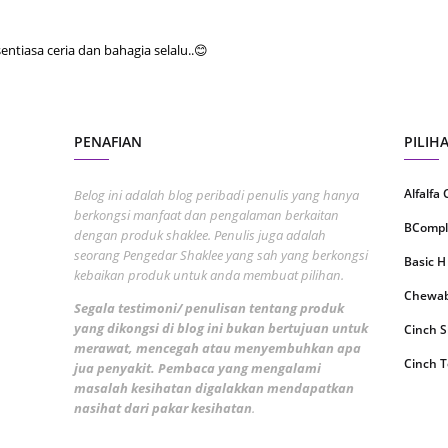
Septem
tiasa ceria dan bahagia selalu..😊
August
July 20
June 2
PENAFIAN
PILIH
May 20
April 2
Alfalfa
Belog ini adalah blog peribadi penulis yang hanya
berkongsi manfaat dan pengalaman berkaitan
March 
BCompl
dengan produk shaklee. Penulis juga adalah
seorang Pengedar Shaklee yang sah yang berkongsi
Februa
Basic H
kebaikan produk untuk anda membuat pilihan.
Januar
Chewabl
Segala testimoni/ penulisan tentang produk
yang dikongsi di blog ini bukan bertujuan untuk
Decemb
Cinch 
merawat, mencegah atau menyembuhkan apa
Novemb
Cinch T
jua penyakit. Pembaca yang mengalami
masalah kesihatan digalakkan mendapatkan
Octobe
Collage
nasihat dari pakar kesihatan
.
Septem
CoqTrol