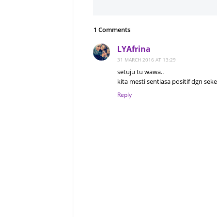
1 Comments
LYAfrina
31 MARCH 2016 AT 13:29
setuju tu wawa..
kita mesti sentiasa positif dgn sekeli
Reply