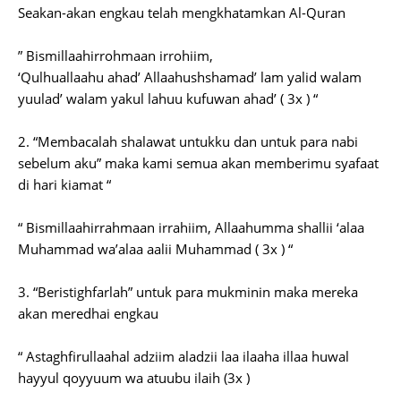
Seakan-akan engkau telah mengkhatamkan Al-Quran
” Bismillaahirrohmaan irrohiim,
‘Qulhuallaahu ahad’ Allaahushshamad’ lam yalid walam
yuulad’ walam yakul lahuu kufuwan ahad’ ( 3x ) “
2. “Membacalah shalawat untukku dan untuk para nabi
sebelum aku” maka kami semua akan memberimu syafaat
di hari kiamat “
“ Bismillaahirrahmaan irrahiim, Allaahumma shallii ‘alaa
Muhammad wa’alaa aalii Muhammad ( 3x ) “
3. “Beristighfarlah” untuk para mukminin maka mereka
akan meredhai engkau
“ Astaghfirullaahal adziim aladzii laa ilaaha illaa huwal
hayyul qoyyuum wa atuubu ilaih (3x )