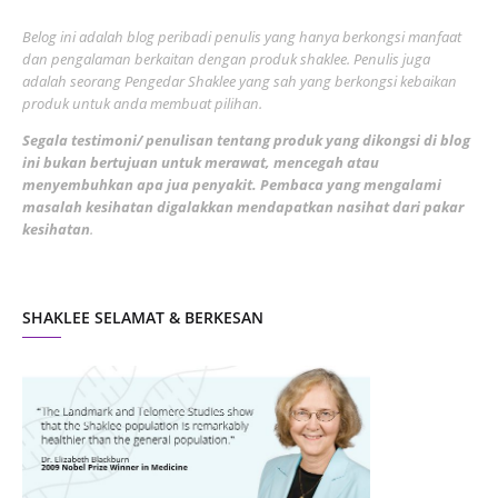
June 2022
1
Belog ini adalah blog peribadi penulis yang hanya berkongsi manfaat
May 2022
dan pengalaman berkaitan dengan produk shaklee. Penulis juga
3
adalah seorang Pengedar Shaklee yang sah yang berkongsi kebaikan
March 2022
3
produk untuk anda membuat pilihan.
February 2022
5
Segala testimoni/ penulisan tentang produk yang dikongsi di blog
ini bukan bertujuan untuk merawat, mencegah atau
January 2022
1
menyembuhkan apa jua penyakit. Pembaca yang mengalami
masalah kesihatan digalakkan mendapatkan nasihat dari pakar
December 2021
3
kesihatan
.
November 2021
1
October 2021
5
SHAKLEE SELAMAT & BERKESAN
September 2021
10
August 2021
4
July 2021
22
June 2021
14
May 2021
1