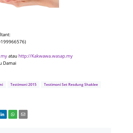
June 2
Novemb
Octobe
August
ltant:
(0199966576)
July 20
June 2
p.my
atau
http://Kakwawa.wasap.my
yu Damai
May 20
March 
Februa
ni
Testimoni 2015
Testimoni Set Resdung Shaklee
Januar
Decemb
Novemb
Octobe