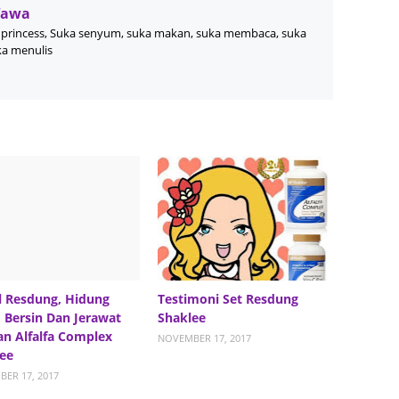
Septem
Wawa
princess, Suka senyum, suka makan, suka membaca, suka
August
ka menulis
July 20
June 2
May 20
April 2
March 
Februa
Januar
Decemb
 Resdung, Hidung
Testimoni Set Resdung
Novemb
, Bersin Dan Jerawat
Shaklee
n Alfalfa Complex
Octobe
NOVEMBER 17, 2017
ee
Septem
ER 17, 2017
August