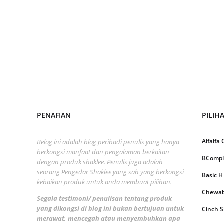
May 20
April 2
March 
Februa
Januar
Octobe
PENAFIAN
PILIH
Septem
August
Alfalfa
Belog ini adalah blog peribadi penulis yang hanya
July 20
berkongsi manfaat dan pengalaman berkaitan
BCompl
dengan produk shaklee. Penulis juga adalah
June 2
seorang Pengedar Shaklee yang sah yang berkongsi
Basic H
kebaikan produk untuk anda membuat pilihan.
May 20
Chewabl
Segala testimoni/ penulisan tentang produk
April 2
yang dikongsi di blog ini bukan bertujuan untuk
Cinch 
March 
merawat, mencegah atau menyembuhkan apa