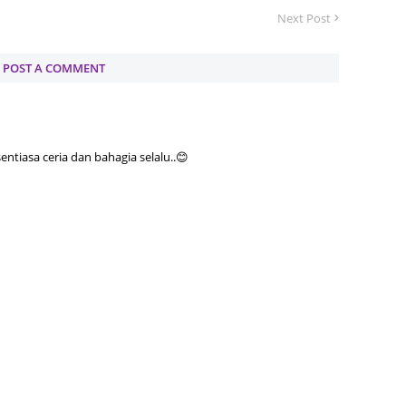
Next Post
July 20
May 20
POST A COMMENT
April 2
March 
Februa
tiasa ceria dan bahagia selalu..😊
Januar
Decemb
Novemb
Octobe
Septem
August
July 20
June 2