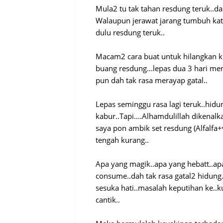
Mula2 tu tak tahan resdung teruk..da
Walaupun jerawat jarang tumbuh kat
dulu resdung teruk..
Macam2 cara buat untuk hilangkan kur
buang resdung...lepas dua 3 hari mem
pun dah tak rasa merayap gatal..
Lepas seminggu rasa lagi teruk..hidu
kabur..Tapi....Alhamdulillah dikenal
saya pon ambik set resdung (Alfalfa+v
tengah kurang..
Apa yang magik..apa yang hebatt..ap
consume..dah tak rasa gatal2 hidung
sesuka hati..masalah keputihan ke..k
cantik..