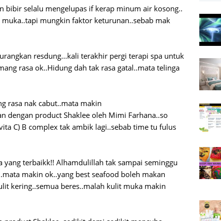
n bibir selalu mengelupas if kerap minum air kosong..
 muka..tapi mungkin faktor keturunan..sebab mak
angkan resdung...kali terakhir pergi terapi spa untuk
ang rasa ok..Hidung dah tak rasa gatal..mata telinga
ng rasa nak cabut..mata makin
kan dengan product Shaklee oleh Mimi Farhana..so
ita C) B complex tak ambik lagi..sebab time tu fulus
a yang terbaikk!! Alhamdulillah tak sampai seminggu
..mata makin ok..yang best seafood boleh makan
ulit kering..semua beres..malah kulit muka makin