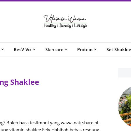
ResV-Vix
Skincare
Protein
Set Shakle
ng Shaklee
g? Boleh baca testimoni yang wawa nak share ni.
dung vitamin shaklee Eeiy Habibah bebas resdung.