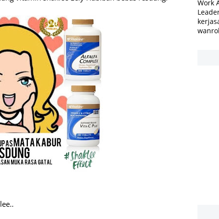
Work 
Leader
kerjas
wanro
ee..