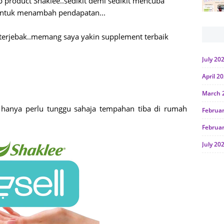
product Shaklee..sedikit demi sedikit mencuba
 untuk menambah pendapatan...
h terjebak..memang saya yakin supplement terbaik
July 20
April 2
March 
 hanya perlu tunggu sahaja tempahan tiba di rumah
Februa
Februa
July 20
June 2
Januar
Octobe
July 20