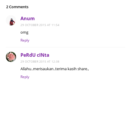
2 Comments
Anum
29 OCTOBER 2015 AT 11:54
omg
Reply
PeRdU cINta
29 OCTOBER 2015 AT 12:38
Allahu..merisaukan..terima kasih share.,
Reply