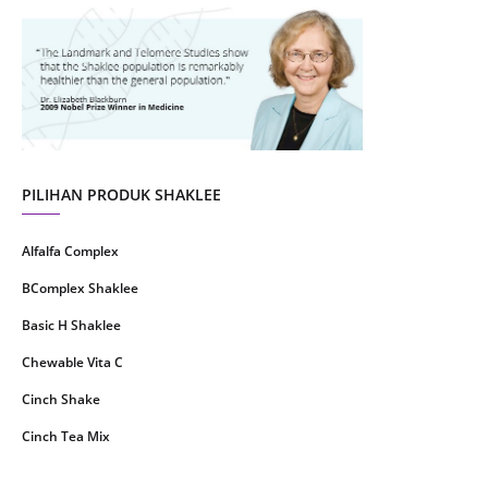
August 2021
4
July 2021
22
June 2021
14
May 2021
1
April 2021
2
March 2021
5
PILIHAN PRODUK SHAKLEE
February 2021
4
Alfalfa Complex
January 2021
4
BComplex Shaklee
December 2020
13
Basic H Shaklee
November 2020
8
Chewable Vita C
October 2020
16
Cinch Shake
September 2020
9
Cinch Tea Mix
August 2020
6
Collagen Plus Powder
July 2020
8