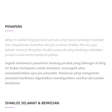
November 2022
1
October 2022
4
August 2022
2
PENAFIAN
July 2022
3
June 2022
1
Belog ini adalah blog peribadi penulis yang hanya berkongsi manfaat
May 2022
dan pengalaman berkaitan dengan produk shaklee. Penulis juga
3
adalah seorang Pengedar Shaklee yang sah yang berkongsi kebaikan
March 2022
3
produk untuk anda membuat pilihan.
February 2022
5
Segala testimoni/ penulisan tentang produk yang dikongsi di blog
ini bukan bertujuan untuk merawat, mencegah atau
January 2022
1
menyembuhkan apa jua penyakit. Pembaca yang mengalami
masalah kesihatan digalakkan mendapatkan nasihat dari pakar
December 2021
3
kesihatan
.
November 2021
1
October 2021
5
SHAKLEE SELAMAT & BERKESAN
September 2021
10