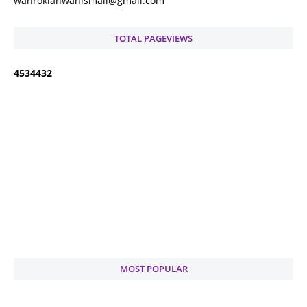
wanrokiahwanismail@gmail.com
TOTAL PAGEVIEWS
4
5
3
4
4
3
2
MOST POPULAR