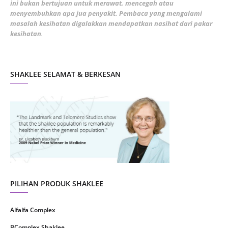
ini bukan bertujuan untuk merawat, mencegah atau
January 2022
1
menyembuhkan apa jua penyakit. Pembaca yang mengalami
masalah kesihatan digalakkan mendapatkan nasihat dari pakar
December 2021
3
kesihatan
.
November 2021
1
October 2021
5
SHAKLEE SELAMAT & BERKESAN
September 2021
10
August 2021
4
July 2021
22
June 2021
14
May 2021
1
April 2021
2
March 2021
5
PILIHAN PRODUK SHAKLEE
February 2021
4
Alfalfa Complex
January 2021
4
BComplex Shaklee