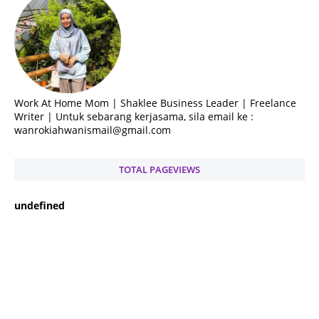
Work At Home Mom | Shaklee Business Leader | Freelance
Writer | Untuk sebarang kerjasama, sila email ke :
wanrokiahwanismail@gmail.com
TOTAL PAGEVIEWS
u
n
d
e
f
n
e
d