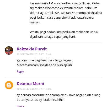
Terima kasih AM atas feedback yang diberi.. Cuba
try makan zinc complex waktu malam, sebelum
tidur. Pagi ambil ESP.. Makan zinc complex shj aktu
pagi, bukan cara yang efektif utk kawal selera
makan.
Waktu pagi badan kita perlukan makanan untuk
dijadikan tenaga sepanjang hari.
Kakzakie Purvit
22 SEPTEMBER 2015 AT 16:40
Yg consume bagi feedback tu yg bagus.
Macam-macam shaklee ada pilih ajelah.
Reply
Deanna Morni
22 SEPTEMBER 2015 AT 16:49
sy pernah consume zinc complex ni...kwn bagi..tp dh hilang
botolnya...xtau sy letak mn...hihih
Reply