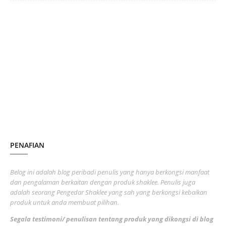
June 2024
1
January 2024
5
October 2023
2
July 2023
7
June 2023
1
November 2022
1
October 2022
4
August 2022
2
PENAFIAN
July 2022
3
June 2022
1
Belog ini adalah blog peribadi penulis yang hanya berkongsi manfaat
May 2022
dan pengalaman berkaitan dengan produk shaklee. Penulis juga
3
adalah seorang Pengedar Shaklee yang sah yang berkongsi kebaikan
March 2022
3
produk untuk anda membuat pilihan.
February 2022
5
Segala testimoni/ penulisan tentang produk yang dikongsi di blog