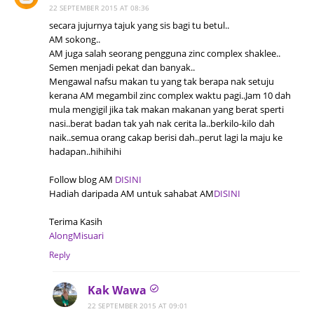
22 SEPTEMBER 2015 AT 08:36
secara jujurnya tajuk yang sis bagi tu betul..
AM sokong..
AM juga salah seorang pengguna zinc complex shaklee..
Semen menjadi pekat dan banyak..
Mengawal nafsu makan tu yang tak berapa nak setuju
kerana AM megambil zinc complex waktu pagi..Jam 10 dah
mula mengigil jika tak makan makanan yang berat sperti
nasi..berat badan tak yah nak cerita la..berkilo-kilo dah
naik..semua orang cakap berisi dah..perut lagi la maju ke
hadapan..hihihihi
Follow blog AM
DISINI
Hadiah daripada AM untuk sahabat AM
DISINI
Terima Kasih
AlongMisuari
Reply
Kak Wawa
22 SEPTEMBER 2015 AT 09:01