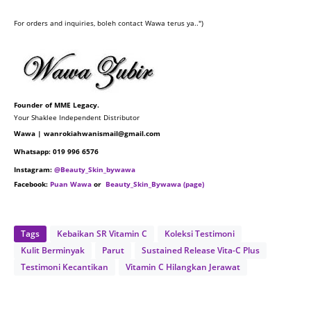
For orders and inquiries, boleh contact Wawa terus ya..")
Founder of MME Legacy.
Your Shaklee Independent Distributor
Wawa | wanrokiahwanismail@gmail.com
Whatsapp: 019 996 6576
Instagram:
@Beauty_Skin_bywawa
Facebook:
Puan Wawa
or
Beauty_Skin_Bywawa (page)
Tags
Kebaikan SR Vitamin C
Koleksi Testimoni
Kulit Berminyak
Parut
Sustained Release Vita-C Plus
Testimoni Kecantikan
Vitamin C Hilangkan Jerawat