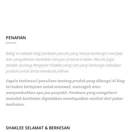
November 2022
1
October 2022
4
August 2022
2
PENAFIAN
July 2022
3
June 2022
1
Belog ini adalah blog peribadi penulis yang hanya berkongsi manfaat
May 2022
dan pengalaman berkaitan dengan produk shaklee. Penulis juga
3
adalah seorang Pengedar Shaklee yang sah yang berkongsi kebaikan
March 2022
3
produk untuk anda membuat pilihan.
February 2022
5
Segala testimoni/ penulisan tentang produk yang dikongsi di blog
ini bukan bertujuan untuk merawat, mencegah atau
January 2022
1
menyembuhkan apa jua penyakit. Pembaca yang mengalami
masalah kesihatan digalakkan mendapatkan nasihat dari pakar
December 2021
3
kesihatan
.
November 2021
1
October 2021
5
SHAKLEE SELAMAT & BERKESAN
September 2021
10