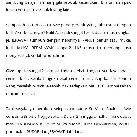
sambung belajar memang gila produk kecantikan. Bila tak nampak
kesan best je, tukar pulak yang lain.
Sampailah satu masa tu Azie guna produk yang tak sesuai dengan
kulit Azie. kesannya?? Kulit Azie jadi sangat teruk dalam masa singkat
je. JERAWAT tumbuh dengan hebatnya. PARUT penuh satu muka,
kulit MUKA
BERMINYAK sangat2. Ha! masa tu memang rasa
menyesal tak sudah wooo..huhu.
Give up tersangat2 sampai tahap dekat tangan sentiasa ada 1
cermin kecil. Selalu tengok dekat cermin dan cakap kat diri sendiri
yang masalah ni sikit je sebab nak sedapkan hati. T_T. Sampai tahap
macam tu sekali!
Tapi segalanya berubah selepas consume Sr Vit c Shaklee. Azie
consume Sr vit c 1 biji je sehari. Dalam 2 minggu amalkan, Azie dapat
rasa PERUBAHAN KETARA! Muka sudah TIDAK BERMINYAK, PARUT
pun makin PUDAR dan JERAWAT dah tiada!