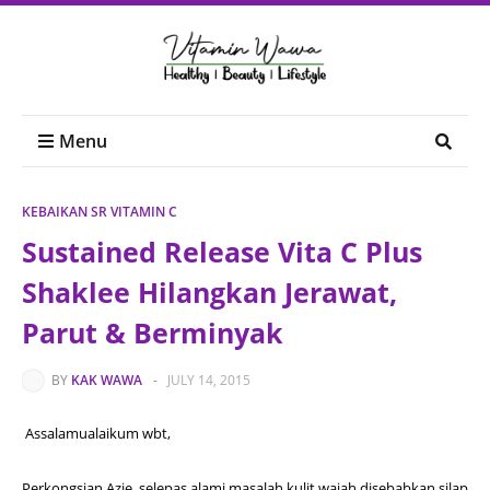
Menu
KEBAIKAN SR VITAMIN C
Sustained Release Vita C Plus
Shaklee Hilangkan Jerawat,
Parut & Berminyak
BY
KAK WAWA
-
JULY 14, 2015
Assalamualaikum wbt,
Perkongsian Azie, selepas alami masalah kulit wajah disebabkan silap