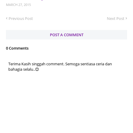
MARCH 27, 2015
Previous Post
Next Post
POST A COMMENT
0 Comments
Terima Kasih singgah comment. Semoga sentiasa ceria dan
bahagia selalu..😊