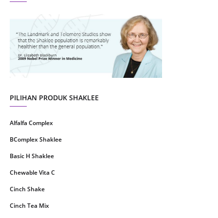
August 2021
4
July 2021
22
June 2021
14
May 2021
1
April 2021
2
March 2021
5
PILIHAN PRODUK SHAKLEE
February 2021
4
Alfalfa Complex
January 2021
4
BComplex Shaklee
December 2020
13
Basic H Shaklee
November 2020
8
Chewable Vita C
October 2020
16
Cinch Shake
September 2020
9
Cinch Tea Mix
August 2020
6