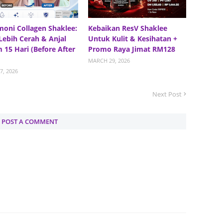
June 2
moni Collagen Shaklee:
Kebaikan ResV Shaklee
Novemb
 Lebih Cerah & Anjal
Untuk Kulit & Kesihatan +
 15 Hari (Before After
Promo Raya Jimat RM128
Octobe
MARCH 29, 2026
August
7, 2026
July 20
Next Post
June 2
May 20
POST A COMMENT
March 
Februa
Januar
Decemb
Novemb
Octobe