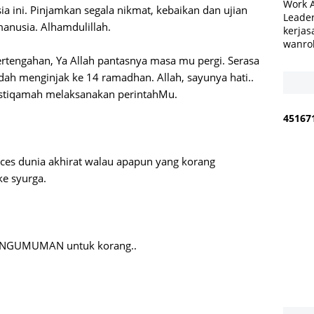
Work 
sia ini. Pinjamkan segala nikmat, kebaikan dan ujian
Leader
anusia. Alhamdulillah.
kerjas
wanro
tengahan, Ya Allah pantasnya masa mu pergi. Serasa
 dah menginjak ke 14 ramadhan. Allah, sayunya hati..
a istiqamah melaksanakan perintahMu.
4
5
1
6
7
ces dunia akhirat walau apapun yang korang
ke syurga.
 PENGUMUMAN untuk korang..