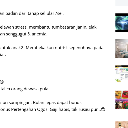
 badan dari tahap sellular /sel.
lawan stress, membantu tumbesaran janin, elak
an senggugut & anemia.
 untuk anak2. Membekalkan nutrisi sepenuhnya pada
at.
😊
italea orang dewasa pula..
an sampingan. Bulan lepas dapat bonus
 bonus Pertengahan Ogos. Gaji habis, tak rusau pun..😊