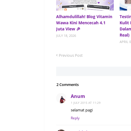
Alhamdulillah! Blog Vitamin
Testi
Wawa Kini Mencecah 4.1
Kulit
Juta View 🎉
Dalam
Real)
JULY 18, 2026
APRIL 0
Previous Post
2 Comments
Anum
1 JULY 2015 AT 11:29
selamat pagi
Reply