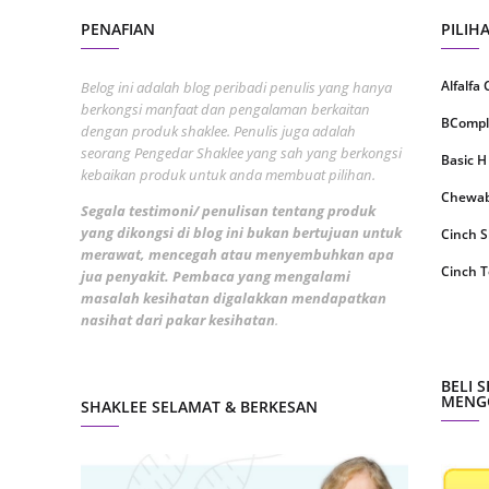
August
PENAFIAN
PILIH
July 20
Alfalfa
Belog ini adalah blog peribadi penulis yang hanya
May 20
berkongsi manfaat dan pengalaman berkaitan
BCompl
dengan produk shaklee. Penulis juga adalah
April 2
seorang Pengedar Shaklee yang sah yang berkongsi
Basic H
March 
kebaikan produk untuk anda membuat pilihan.
Chewabl
Februa
Segala testimoni/ penulisan tentang produk
yang dikongsi di blog ini bukan bertujuan untuk
Cinch 
Januar
merawat, mencegah atau menyembuhkan apa
Cinch T
jua penyakit. Pembaca yang mengalami
Decemb
masalah kesihatan digalakkan mendapatkan
Collage
Novemb
nasihat dari pakar kesihatan
.
CoqTrol
Octobe
DTX Co
BELI 
Septem
MENGG
SHAKLEE SELAMAT & BERKESAN
Detoks
August
ESP Sh
July 20