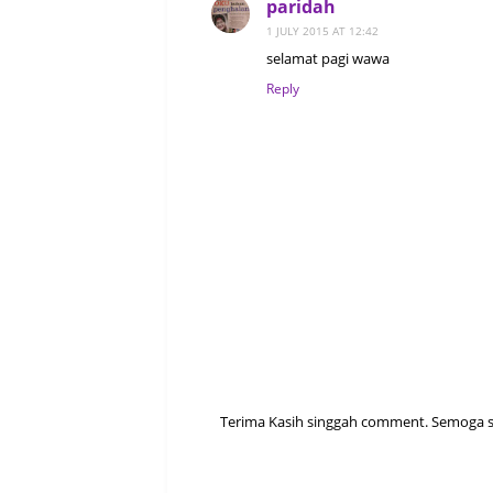
paridah
1 JULY 2015 AT 12:42
selamat pagi wawa
Reply
Terima Kasih singgah comment. Semoga sen