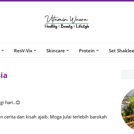
ResV-Vix
Skincare
Protein
Set Shakle
ia
i hari..😊
 cerita dan kisah ajaib. Moga Julai terlebih barokah