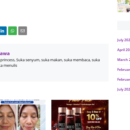
July 20
April 2
Wawa
princess, Suka senyum, suka makan, suka membaca, suka
March 
ka menulis
Februa
Februa
July 20
June 2
Januar
Octobe
July 20