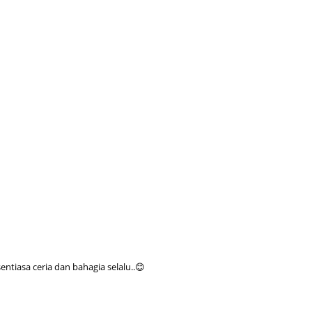
Septem
August
July 20
June 2
May 20
April 2
March 
Februa
Januar
Decemb
Novemb
tiasa ceria dan bahagia selalu..😊
Octobe
Septem