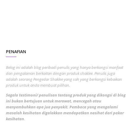
July 2023
7
June 2023
1
November 2022
1
October 2022
4
August 2022
2
PENAFIAN
July 2022
3
June 2022
1
Belog ini adalah blog peribadi penulis yang hanya berkongsi manfaat
May 2022
dan pengalaman berkaitan dengan produk shaklee. Penulis juga
3
adalah seorang Pengedar Shaklee yang sah yang berkongsi kebaikan
March 2022
3
produk untuk anda membuat pilihan.
February 2022
5
Segala testimoni/ penulisan tentang produk yang dikongsi di blog
ini bukan bertujuan untuk merawat, mencegah atau
January 2022
1
menyembuhkan apa jua penyakit. Pembaca yang mengalami
masalah kesihatan digalakkan mendapatkan nasihat dari pakar
December 2021
3
kesihatan
.
November 2021
1