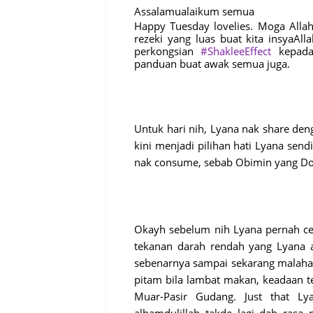
Assalamualaikum semua
Happy Tuesday lovelies. Moga Allah
rezeki yang luas buat kita insyaAl
perkongsian
#ShakleeEffect
kepad
panduan buat awak semua juga.
Untuk hari nih, Lyana nak share de
kini menjadi pilihan hati Lyana sendi
nak consume, sebab Obimin yang Doc
Okayh sebelum nih Lyana pernah cer
tekanan darah rendah yang Lyana al
sebenarnya sampai sekarang malahan
pitam bila lambat makan, keadaan t
Muar-Pasir Gudang. Just that Ly