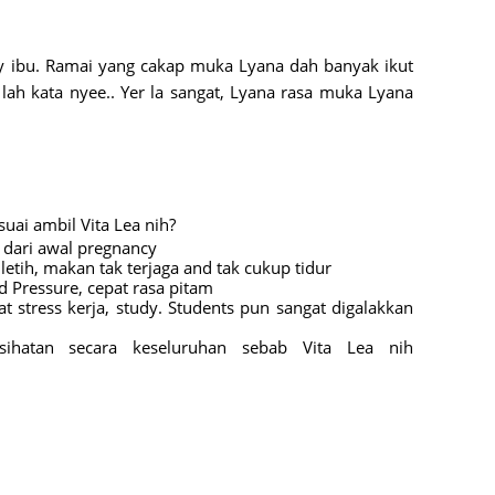
June 2
May 20
y ibu. Ramai yang cakap muka Lyana dah banyak ikut
April 2
ah kata nyee.. Yer la sangat, Lyana rasa muka Lyana
March 
Februa
Januar
uai ambil Vita Lea nih?
Octobe
dari awal pregnancy
etih, makan tak terjaga and tak cukup tidur
Septem
 Pressure, cepat rasa pitam
t stress kerja, study. Students pun sangat digalakkan
August
ihatan secara keseluruhan sebab Vita Lea nih
July 20
June 2
May 20
April 2