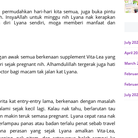
 permudahkan hari-hari kita semua, juga buka pintu
lah. InsyaAllah untuk minggu nih Lyana nak kerapkan
a diri Lyana sendiri, moga memberi manfaat dan
July 20
April 2
ngan awak semua berkenaan supplement Vita-Lea yang
March 
ri sejak pregnant nih. Alhamdulillah tergerak juga hati
tor bagi macam tak jalan kat Lyana.
Februa
Februa
July 20
ita kat entry-entry lama, berkenaan dengan masalah
June 2
ami sejak kecil lagi. Kalau nak tahu, berlarutan tau
 makin teruk semasa pregnant. Lyana cepat rasa nak
Januar
erlampau panas atau badan terlalu penat sebab travel
Octobe
ana perasan yang sejak Lyana amalkan Vita-Lea,
July 20