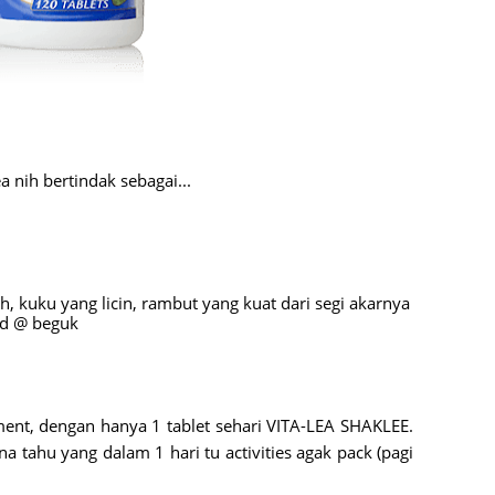
Septem
August
July 20
June 2
May 20
a nih bertindak sebagai...
April 2
March 
Februa
, kuku yang licin, rambut yang kuat dari segi akarnya
id @ beguk
Januar
Decemb
Novemb
nt, dengan hanya 1 tablet sehari VITA-LEA SHAKLEE.
Octobe
a tahu yang dalam 1 hari tu activities agak pack (pagi
Septem