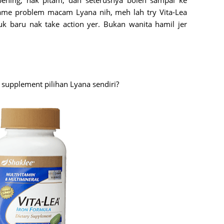
 pening, nak pitam, dan seterusnya boleh sampai ke
same problem macam Lyana nih, meh lah try Vita-Lea
June 2
uk baru nak take action yer. Bukan wanita hamil jer
Novemb
Octobe
August
July 20
 supplement pilihan Lyana sendiri?
June 2
May 20
March 
Februa
Januar
Decemb
Novemb
Octobe