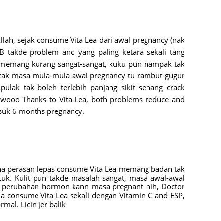
August
July 20
llah, sejak consume Vita Lea dari awal pregnancy (nak
May 20
 takde problem and yang paling ketara sekali tang
April 2
 memang kurang sangat-sangat, kuku pun nampak tak
tak masa mula-mula awal pregnancy tu rambut gugur
March 
lak tak boleh terlebih panjang sikit senang crack
Februa
 wooo Thanks to Vita-Lea, both problems reduce and
Januar
suk 6 months pregnancy.
Decemb
Novemb
Octobe
na perasan lepas consume Vita Lea memang badan tak
Septem
ntuk. Kulit pun takde masalah sangat, masa awal-awal
b perubahan hormon kann masa pregnant nih, Doctor
August
ana consume Vita Lea sekali dengan Vitamin C and ESP,
mal. Licin jer balik
July 20