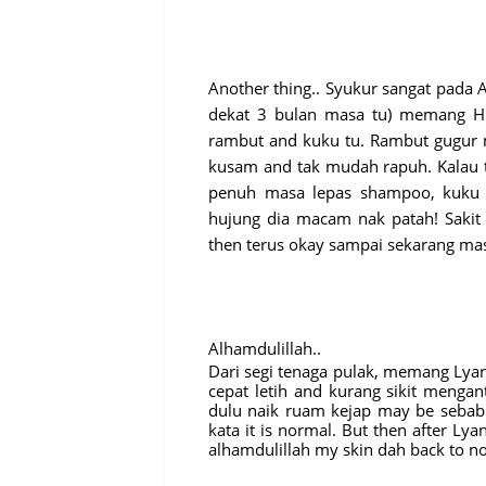
Another thing.. Syukur sangat pada A
dekat 3 bulan masa tu) memang HB
rambut and kuku tu. Rambut gugur
kusam and tak mudah rapuh. Kalau 
penuh masa lepas shampoo, kuku pu
hujung dia macam nak patah! Sakit
then terus okay sampai sekarang ma
Alhamdulillah..
Dari segi tenaga pulak, memang Lya
cepat letih and kurang sikit menga
dulu naik ruam kejap may be seba
kata it is normal. But then after Ly
alhamdulillah my skin dah back to nor