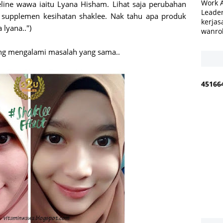
Work 
line wawa iaitu Lyana Hisham. Lihat saja perubahan
Leader
 supplemen kesihatan shaklee. Nak tahu apa produk
kerjas
 lyana..")
wanro
ng mengalami masalah yang sama..
4
5
1
6
6