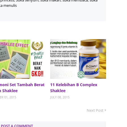
princess, Suka senyum, suka makan, suka membaca, suka
June 2
ka menulis
Novemb
Octobe
August
July 20
June 2
May 20
March 
Februa
moni Set Tambah Berat
11 Kelebihan B Complex
Januar
 Shaklee
Shaklee
R 01, 2015
JULY 08, 2015
Decemb
Novemb
Next Post
Octobe
POST A COMMENT