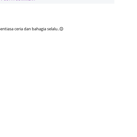
Septem
August
July 20
tiasa ceria dan bahagia selalu..😊
June 2
May 20
April 2
March 
Februa
Januar
Decemb
Novemb
Octobe
Septem
August