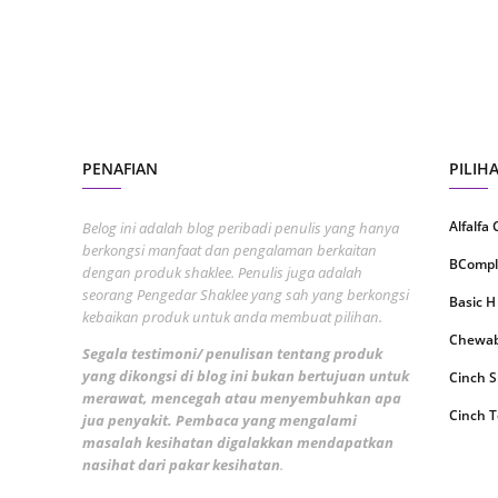
July 20
May 20
April 2
March 
PENAFIAN
PILIH
Februa
Januar
Alfalfa
Belog ini adalah blog peribadi penulis yang hanya
berkongsi manfaat dan pengalaman berkaitan
Decemb
BCompl
dengan produk shaklee. Penulis juga adalah
seorang Pengedar Shaklee yang sah yang berkongsi
Novemb
Basic H
kebaikan produk untuk anda membuat pilihan.
Octobe
Chewabl
Segala testimoni/ penulisan tentang produk
yang dikongsi di blog ini bukan bertujuan untuk
Septem
Cinch 
merawat, mencegah atau menyembuhkan apa
August
Cinch T
jua penyakit. Pembaca yang mengalami
masalah kesihatan digalakkan mendapatkan
July 20
Collage
nasihat dari pakar kesihatan
.
June 2
CoqTrol