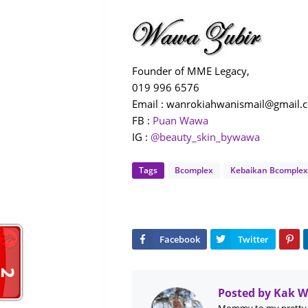
Founder of MME Legacy,
019 996 6576
Email : wanrokiahwanismail@gmail.
FB :
Puan Wawa
IG :
@beauty_skin_bywawa
Tags
Bcomplex
Kebaikan Bcomplex
Posted by
Kak 