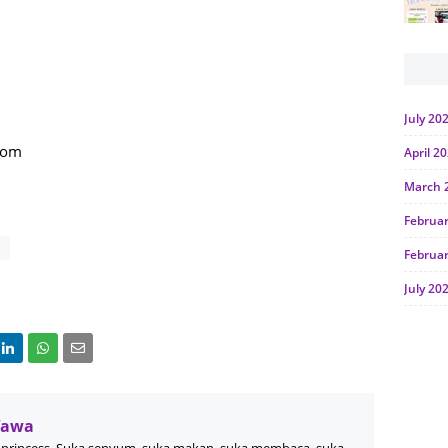
July 20
com
April 2
March 
Februa
Februa
July 20
June 2
Januar
Octobe
Wawa
July 20