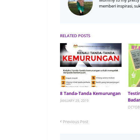
Mommy to my pretty 
memberi inspirasi, su
RELATED POSTS
8 Tanda-Tanda Kemurungan
Testi
Badan
JANUARY 29, 2019
OCTOBE
Previous Post